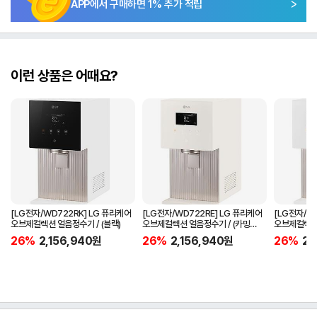
APP에서 구매하면
1
% 추가 적립
이런 상품은 어때요?
[LG전자/WD722RK] LG 퓨리케어
[LG전자/WD722RE] LG 퓨리케어
[LG전자/W
오브제컬렉션 얼음정수기 / (블랙)
오브제컬렉션 얼음정수기 / (카밍
오브제컬렉션 
베이지)
화이트)
26%
2,156,940
원
26%
2,156,940
원
26%
2,