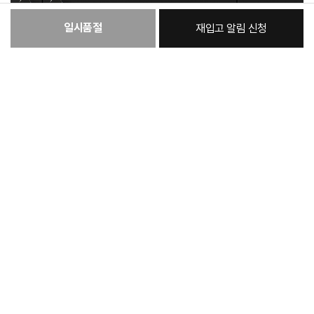
일시품절
재입고 알림 신청
[필수] 케어쉽
총 상품 금액
863,300
원