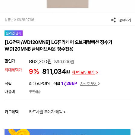
상품번호 S6289796
공유하기
온라인 단독
[LG전자/WD120MNB] LG퓨리케어 오브제컬렉션 정수기
WD120MNB 클레이브라운 정수전용
할인가
863,300
원
890,000
원
최대혜택가
9%
811,034
원
혜택 모두보기
적립
최대 e.POINT 적립
17,266P
자세히보기
배송비
무료배송
카드혜택
카드사별 무이자 혜택 >