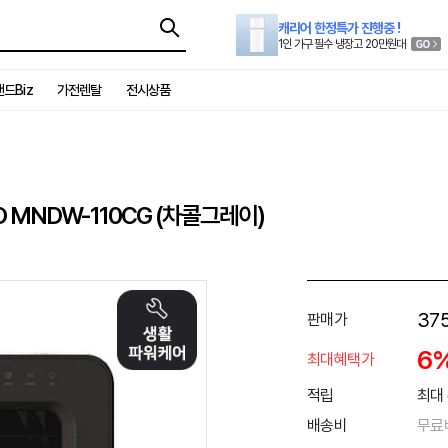
캐리어 한정특가 진행중 !
1인 가구 필수 냉장고 20만원대
드Biz
가전렌탈
전시상품
 MNDW-110CG (차콜그레이)
375
판매가
6
최대혜택가
적립
최대 
배송비
무료