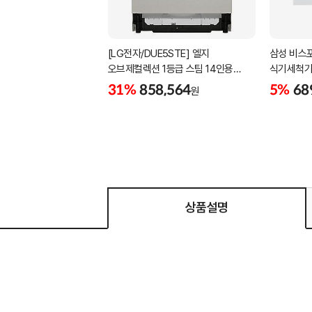
[LG전자/DUE5STE] 엘지
삼성 비스포
오브제컬렉션 1등급 스팀 14인용
식기세척기
식기세척기 DUE5STE (스테인리스
31%
858,564
5%
68
원
색상)
상품설명