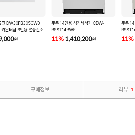
크 DW30FB305CW0
쿠쿠 14인용 식기세척기 CDW-
쿠쿠 1
 카운터탑 6인용 열풍건조
BSST14BWE
BSST1
9,000
11%
1,410,200
11%
원
원
구매정보
리뷰
1