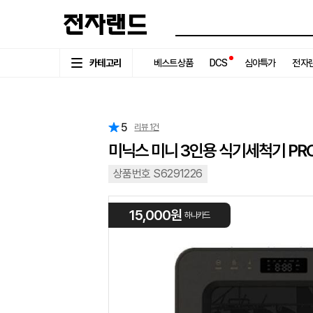
카테고리
베스트상품
DCS
심야특가
전자랜
5
리뷰
1
건
미닉스 미니 3인용 식기세척기 PRO
상품번호 S6291226
15,000원
하나카드