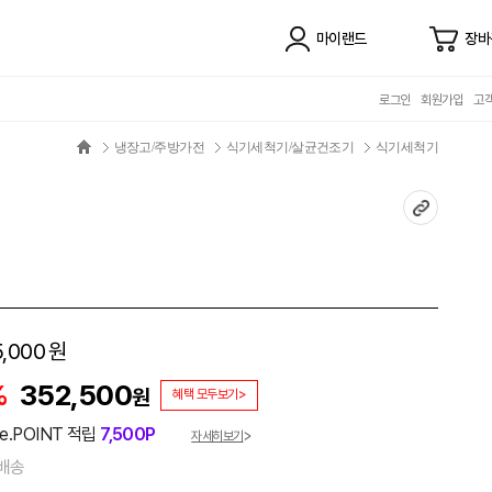
마이랜드
장바
로그인
회원가입
고
냉장고/주방가전
식기세척기/살균건조기
식기세척기
,000
원
%
352,500
원
혜택 모두보기>
e.POINT 적립
7,500P
자세히보기
배송