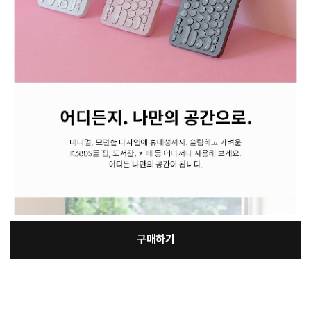
구매하기
:
본품
장
42,655원
총 상품 금액
42,655
원