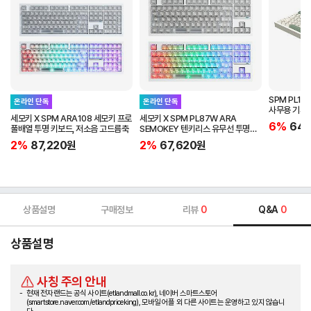
SPM PL1
온라인 단독
온라인 단독
사무용 기계
세모키 X SPM ARA108 세모키 프로
세모키 X SPM PL87W ARA
화이트축
6%
64,
풀배열 투명 키보드, 저소음 고드름축
SEMOKEY 텐키리스 유무선 투명
키캡 기계식 키보드, 저소음 고드름
2%
87,220
원
2%
67,620
원
택타일
상품설명
구매정보
리뷰
0
Q&A
0
상품설명
사칭 주의 안내
현재 전자랜드는 공식 사이트(etlandmall.co.kr), 네이버 스마트스토어
(smartstore.naver.com/etlandpriceking), 모바일 어플 외 다른 사이트는 운영하고 있지 않습니