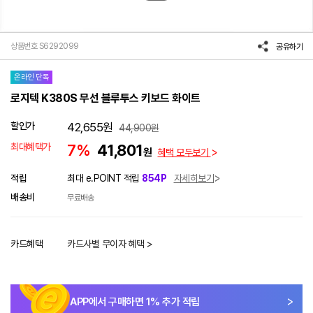
상품번호 S6292099
공유하기
온라인 단독
로지텍 K380S 무선 블루투스 키보드 화이트
할인가
42,655
원
44,900
원
최대혜택가
7%
41,801
원
혜택 모두보기
적립
최대 e.POINT 적립
854P
자세히보기
배송비
무료배송
카드혜택
카드사별 무이자 혜택 >
APP에서 구매하면
1
% 추가 적립