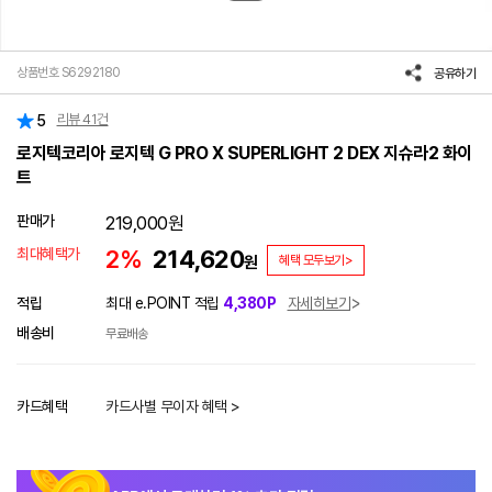
상품번호 S6292180
공유하기
리뷰
41
건
5
로지텍코리아 로지텍 G PRO X SUPERLIGHT 2 DEX 지슈라2 화이
트
판매가
219,000
원
최대혜택가
2%
214,620
원
혜택 모두보기>
적립
최대 e.POINT 적립
4,380P
자세히보기
배송비
무료배송
카드혜택
카드사별 무이자 혜택 >