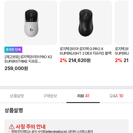
로지텍코리아 로지텍 G PRO X
로지텍코리아 
온라인 단독
SUPERLIGHT 2 DEX 지슈라2 블랙
SUPERLIG
[재고보유] 로지텍코리아 PRO X2
2%
214,620
원
2%
214
SUPERSTRIKE 지프로
슈퍼스트라이크 지슈스 게이밍마우스
259,000
원
상품설명
구매정보
리뷰
41
Q&A
10
상품설명
사칭 주의 안내
현재 전자랜드는 공식 사이트(etlandmall.co.kr), 네이버 스마트스토어