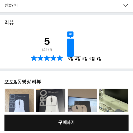
환불안내
리뷰
40
5
(
41
건)
5점
4점
3점
2점
1점
포토&동영상 리뷰
구매하기
:
본품