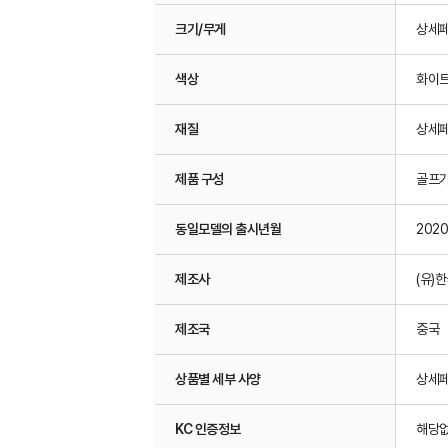
크기/무게
상세페
색상
화이트
재질
상세페
제품 구성
골프
동일모델의 출시년월
2020
제조사
(유)
제조국
중국
상품별 세부 사양
상세페
KC 인증정보
해당