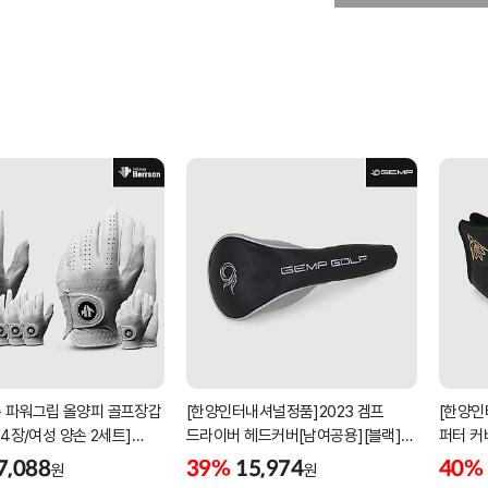
 파워그립 올양피 골프장갑
[한양인터내셔널정품]2023 겜프
[한양인
 4장/여성 양손 2세트]
드라이버 헤드커버[남여공용][블랙]
퍼터 커
케이스포함]
[HD-302]
[KW-P
7,088
39%
15,974
40%
원
원