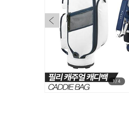
1
/
4