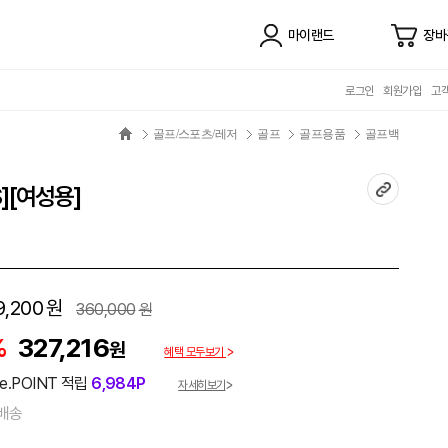
마이랜드
장바
로그인
회원가입
고
골프/스포츠/레저
골프
골프용품
골프백
][여성용]
9,200
원
360,000
원
%
327,216
원
혜택 모두보기
e.POINT 적립
6,984P
자세히보기
배송