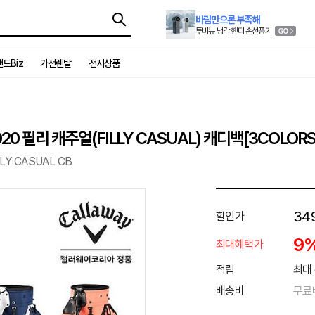
바람만으론 부족해
투비뉴 냉각 핸디 손선풍기
드Biz
가전렌탈
전시상품
 필리 캐주얼(FILLY CASUAL) 캐디백[3COLORS
LY CASUAL CB
34
할인가
9
최대혜택가
적립
최대 
배송비
무료