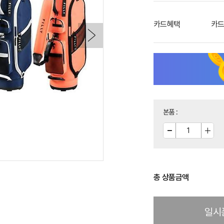
카드혜택
카드
본품
:
총 상품금액
일시