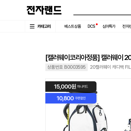
카테고리
베스트상품
DCS
심야특가
전자랜
[캘러웨이코리아정품] 캘러웨이 2020
상품번호 B0003595
20캘러웨이 캐디백 FIL
15,000원
하나카드
10,800
쿠폰할인