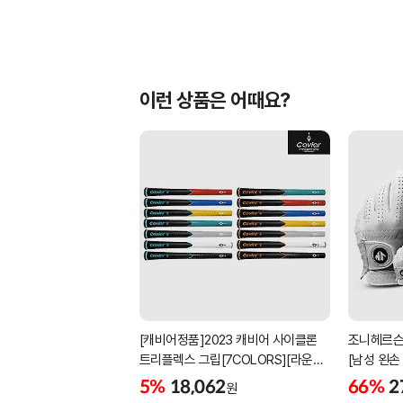
이런 상품은 어때요?
[캐비어정품]2023 캐비어 사이클론
조니헤르슨
트리플렉스 그립[7COLORS][라운드]
[남성 왼손
[39g/42g/46g/50g][R/S 토크]
[화이트][
5%
18,062
66%
2
원