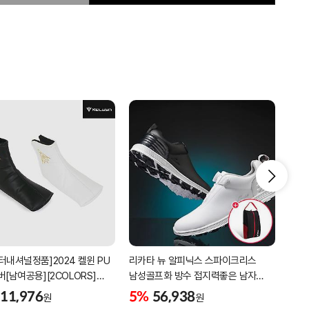
터내셔널정품]2024 켈윈 PU
리카타 뉴 알피닉스 스파이크리스
[2더
버[남여공용][2COLORS]
남성골프화 방수 접지력좋은 남자
퍼팅
C320]
골프신발 C27102/신발가방제공
11,976
5%
56,938
5%
원
원