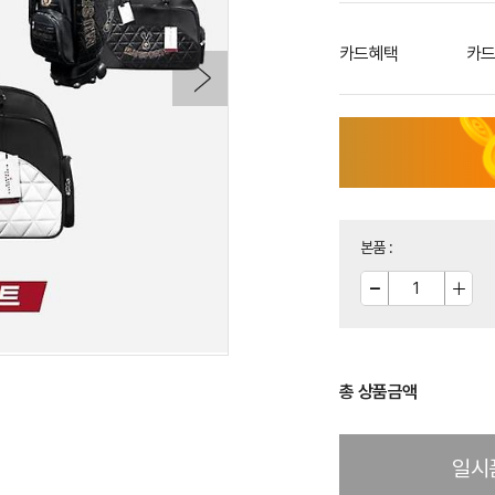
카드혜택
카드
본품
:
총 상품금액
일시