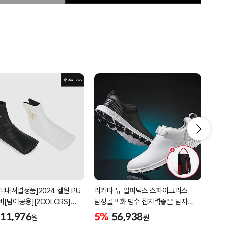
터내셔널정품]2024 켈윈 PU
리카타 뉴 알피닉스 스파이크리스
[2더
버[남여공용][2COLORS]
남성골프화 방수 접지력좋은 남자
퍼팅
C320]
골프신발 C27102/신발가방제공
11,976
5%
56,938
5%
원
원