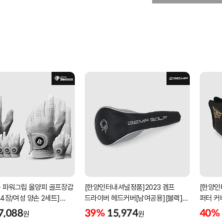
 파워그립 올양피 골프장갑
[한양인터내셔널정품]2023 겜프
[한양인
 4장/여성 양손 2세트]
드라이버 헤드커버[남여공용][블랙]
퍼터 커
케이스포함]
[HD-302]
[KW-P
7,088
39%
15,974
40%
원
원