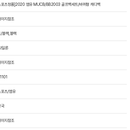
포츠정품]2020 엠유 MUCB/BB2003 골프백세트/바퀴형 캐디백
페이지참조
/블랙,블랙
나일론
페이지참조
1101
포츠/엠유
민국
페이지참조