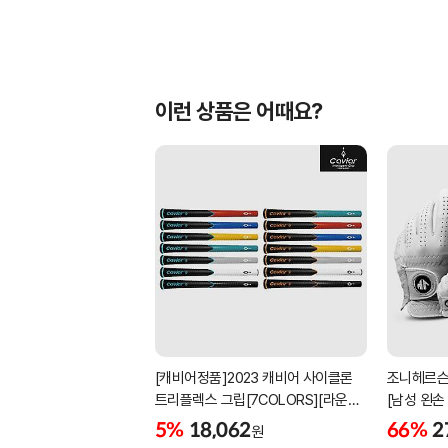
이런 상품은 어때요?
[캐비어정품]2023 캐비어 사이클론
조니헤르슨
트리플렉스 그립[7COLORS][라운드]
[남성 왼손
[39g/42g/46g/50g][R/S 토크]
[화이트][
5%
18,062
66%
2
원