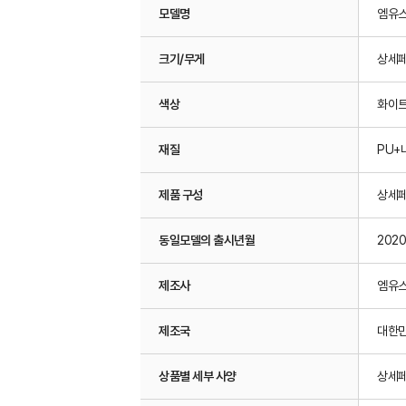
모델명
엠유스
크기/무게
상세
색상
화이트
재질
PU+
제품 구성
상세
동일모델의 출시년월
2020
제조사
엠유스
제조국
대한
상품별 세부 사양
상세