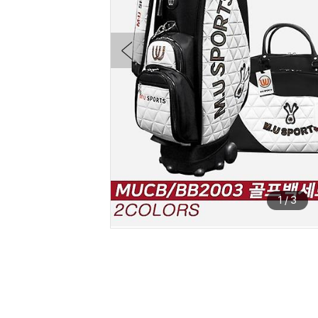
1
/
3