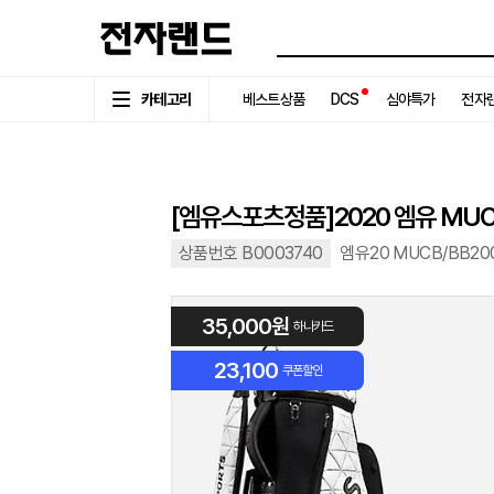
카테고리
베스트상품
DCS
심야특가
전자랜
[엠유스포츠정품]2020 엠유 MUC
상품번호 B0003740
엠유20 MUCB/BB2
35,000원
하나카드
23,100
쿠폰할인