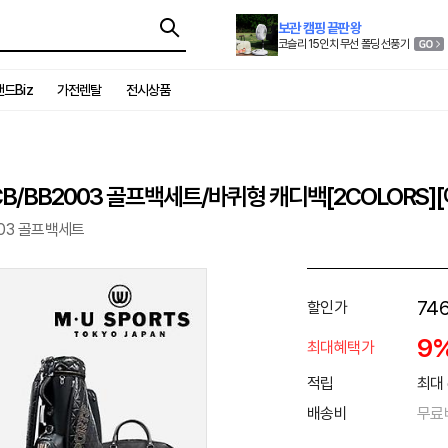
보관 캠핑 끝판왕
코슬리 15인치 무선 폴딩 선풍기
드Biz
가전렌탈
전시상품
B/BB2003 골프백세트/바퀴형 캐디백[2COLORS]
003 골프백세트
746
할인가
9
최대혜택가
적립
최대 
배송비
무료