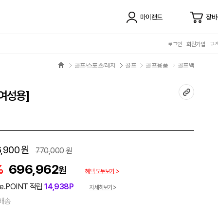
마이랜드
장바
로그인
회원가입
고
골프/스포츠/레저
골프
골프용품
골프백
[여성용]
,900
원
770,000
원
%
696,962
원
혜택 모두보기
e.POINT 적립
14,938P
자세히보기
배송