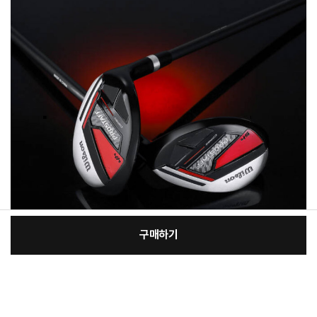
구매하기
[필수] 골프클럽구분
장
총 상품 금액
387,030
원
바