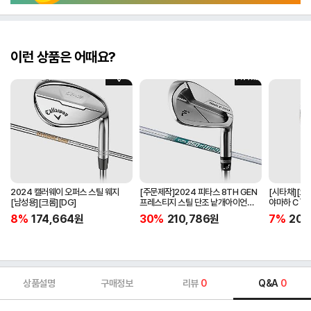
이런 상품은 어때요?
2024 캘러웨이 오퍼스 스틸 웨지
[주문제작]2024 피타스 8TH GEN
[시타채][오
[남성용][크롬][DG]
프레스티지 스틸 단조 낱개아이언
야마하 C`s
[남성용][4번][NSPRO950GH
[여성용][화이
8%
174,664
원
30%
210,786
원
7%
205
NEO]
ORIGINAL]
상품설명
구매정보
리뷰
0
Q&A
0