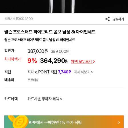
상품번호 B0004800
공유하기
윌슨 프로스태프 하이브리드 콤보 남성 8i 아이언세트
윌슨 프로스태프 하이브리드 콤보 남성 8i 아이언세트
할인가
387,030
원
399,000
원
최대혜택가
9%
364,290
원
혜택 모두보기
적립
최대 e.POINT 적립
7,740P
자세히보기
배송비
무료배송
카드혜택
카드사별 무이자 혜택 >
APP에서 구매하면
1
% 추가 적립