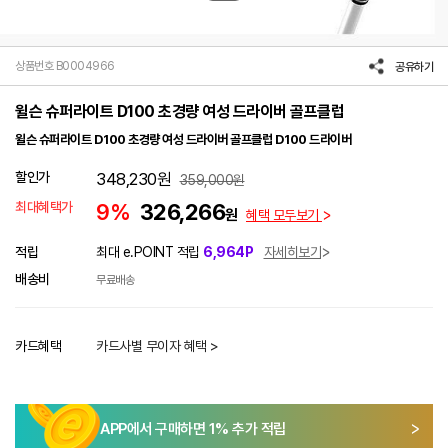
상품번호 B0004966
공유하기
윌슨 슈퍼라이트 D100 초경량 여성 드라이버 골프클럽
윌슨 슈퍼라이트 D100 초경량 여성 드라이버 골프클럽 D100 드라이버
할인가
348,230
원
359,000
원
최대혜택가
9%
326,266
원
혜택 모두보기
적립
최대 e.POINT 적립
6,964P
자세히보기
배송비
무료배송
카드혜택
카드사별 무이자 혜택 >
APP에서 구매하면
1
% 추가 적립