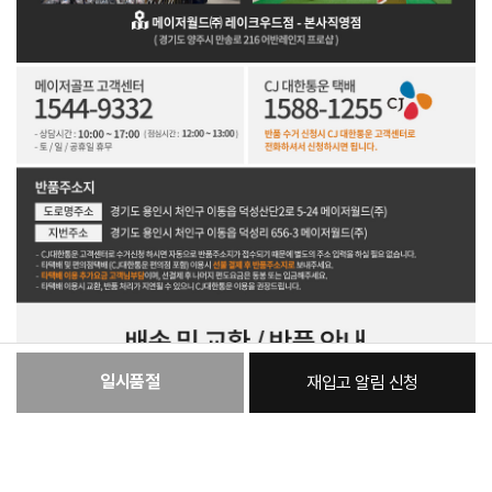
일시품절
재입고 알림 신청
:
본품
348,230원
총 상품 금액
348,230
원