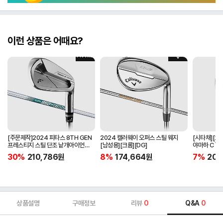
이런 상품은 어때요?
[주문제작]2024 피타스 8TH GEN
2024 캘러웨이 오퍼스 스틸 웨지
[시타채][오
프레스티지 스틸 단조 낱개아이언
[남성용][크롬][DG]
야마하 C`s
[남성용][4번][NSPRO950GH
[여성용][화이
30%
210,786
원
8%
174,664
원
7%
205
NEO]
ORIGINAL]
상품설명
구매정보
리뷰
0
Q&A
0