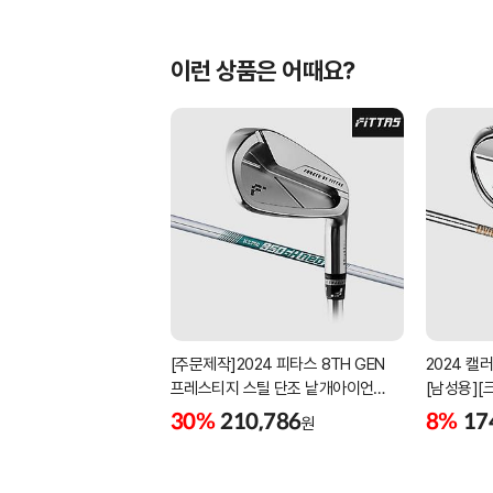
이런 상품은 어때요?
[주문제작]2024 피타스 8TH GEN
2024 캘
프레스티지 스틸 단조 낱개아이언
[남성용][크
[남성용][4번][NSPRO950GH NEO]
30%
210,786
8%
17
원