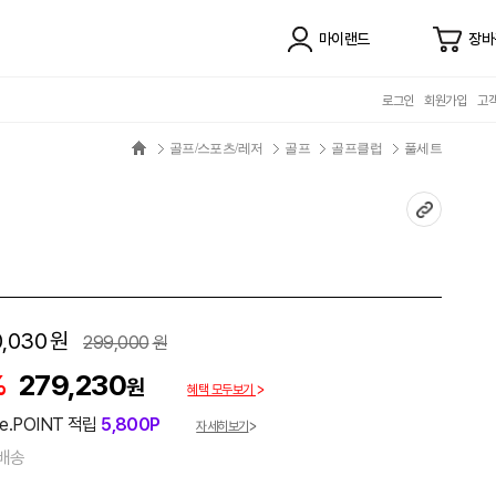
마이랜드
장바
로그인
회원가입
고
골프/스포츠/레저
골프
골프클럽
풀세트
0,030
원
299,000
원
%
279,230
원
혜택 모두보기
e.POINT 적립
5,800P
자세히보기
배송