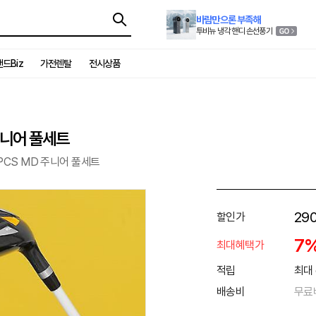
바람만으론 부족해
투비뉴 냉각 핸디 손선풍기
드Biz
가전렌탈
전시상품
 주니어 풀세트
5PCS MD 주니어 풀세트
29
할인가
7
최대혜택가
적립
최대 
배송비
무료