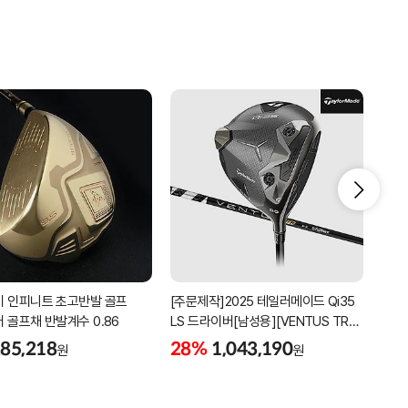
 인피니트 초고반발 골프
[주문제작]2025 테일러메이드 Qi35
[주문
 골프채 반발계수 0.86
LS 드라이버[남성용][VENTUS TR
LS 
BLACK]
85,218
28%
1,043,190
28
원
원