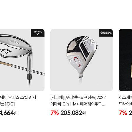
러웨이 오퍼스 스틸 웨지
[시타채][오리엔트골프정품]2022
히스케이
롬][DG]
야마하 C`s HM+ 페어웨이우드
드라이버
[여성용][화이트][C`s HM+
4,664
7%
205,082
7%
2
원
원
ORIGINAL]