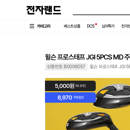
카테고리
베스트상품
DCS
심야특가
전자랜
윌슨 프로스태프 JGI 5PCS MD
상품번호 B0006057
윌슨 프로스태프 JGI 
5,000원
하나카드
8,970
쿠폰할인