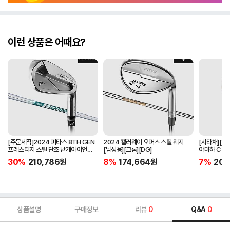
이런 상품은 어때요?
[주문제작]2024 피타스 8TH GEN
2024 캘러웨이 오퍼스 스틸 웨지
[시타채][오
프레스티지 스틸 단조 낱개아이언
[남성용][크롬][DG]
야마하 C`s
[남성용][4번][NSPRO950GH
[여성용][화이
30%
210,786
원
8%
174,664
원
7%
205
NEO]
ORIGINAL]
상품설명
구매정보
리뷰
0
Q&A
0