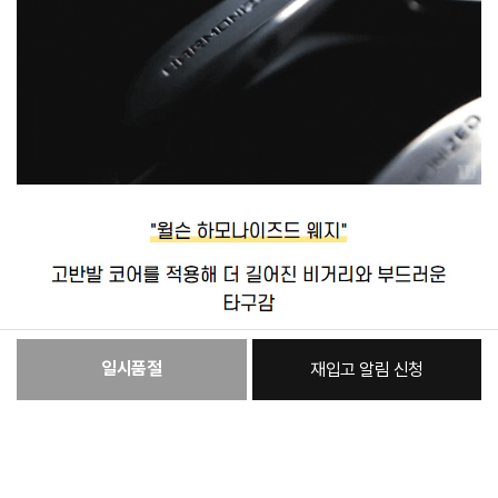
일시품절
재입고 알림 신청
:
본품
50,920원
총 상품 금액
50,920
원