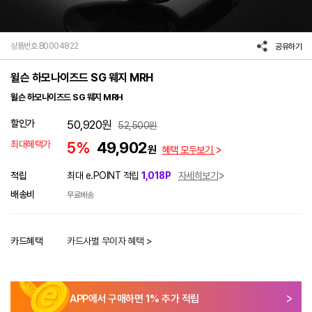
상품번호 B0004822
공유하기
윌슨 하모나이즈드 SG 웨지 MRH
윌슨 하모나이즈드 SG 웨지 MRH
할인가
50,920
원
52,500
원
최대혜택가
5%
49,902
원
혜택 모두보기
적립
최대 e.POINT 적립
1,018P
자세히보기
배송비
무료배송
카드혜택
카드사별 무이자 혜택 >
APP에서 구매하면
1
% 추가 적립