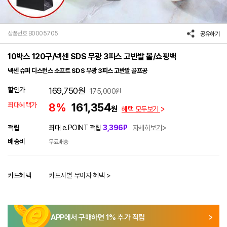
상품번호 B0005705
공유하기
10박스 120구/넥센 SDS 무광 3피스 고반발 볼/쇼핑백
넥센 슈퍼 디스턴스 소프트 SDS 무광 3피스 고반발 골프공
할인가
169,750
원
175,000
원
최대혜택가
8%
161,354
원
혜택 모두보기
적립
최대 e.POINT 적립
3,396P
자세히보기
배송비
무료배송
카드혜택
카드사별 무이자 혜택 >
APP에서 구매하면
1
% 추가 적립