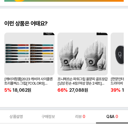
이런 상품은 어때요?
[캐비어정품]2023 캐비어 사이클론
조니헤르슨 파워그립 올양피 골프장갑
[한양인터내셔
트리플렉스 그립[7COLORS]
[남성 왼손 4장/여성 양손 2세트]
드라이버 헤
[라운드][39g/42g/46g/50g]
[화이트][케이스포함]
[HD-302]
5%
18,062
원
66%
27,088
원
39%
15
[R/S 토크]
상품설명
구매정보
리뷰
0
Q&A
0