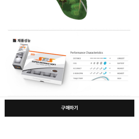
구매하기
[필수] 선택
장
총 상품 금액
169,750
원