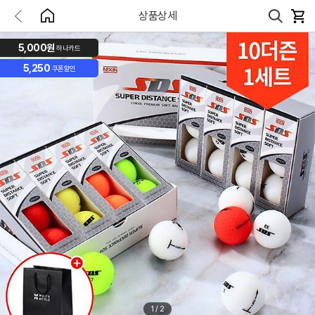
상품상세
5,000원
하나카드
5,250
쿠폰할인
1
/
2