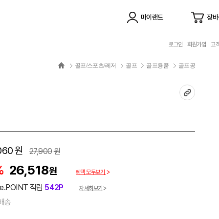
마이랜드
장바
로그인
회원가입
고
골프/스포츠/레저
골프
골프용품
골프공
060
원
27,900
원
%
26,518
원
혜택 모두보기
e.POINT 적립
542P
자세히보기
배송