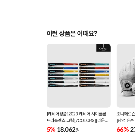
이런 상품은 어때요?
[캐비어정품]2023 캐비어 사이클론
조니헤르슨
트리플렉스 그립[7COLORS][라운드]
[남성 왼손
[39g/42g/46g/50g][R/S 토크]
[화이트][
5%
18,062
66%
2
원