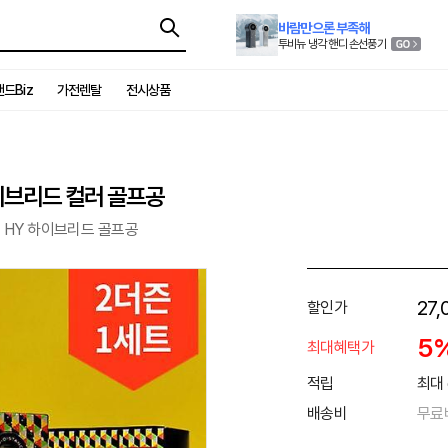
바람만으론 부족해
투비뉴 냉각 핸디 손선풍기
드Biz
가전렌탈
전시상품
하이브리드 컬러 골프공
드 HY 하이브리드 골프공
27,
할인가
5
최대혜택가
적립
최대 
배송비
무료