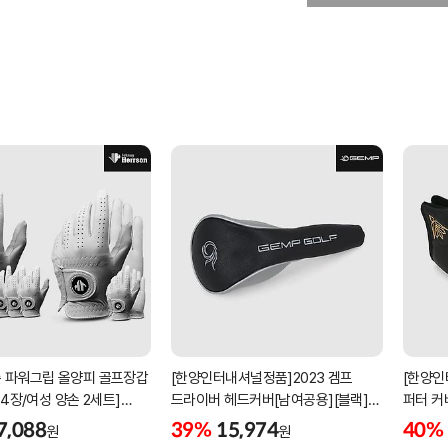
 파워그립 올양피 골프장갑
[한양인터내셔널정품]2023 겜프
[한양인
 4장/여성 양손 2세트]
드라이버 헤드커버[남여공용][블랙]
퍼터 커
케이스포함]
[HD-302]
[KW-P
7,088
39%
15,974
40%
원
원