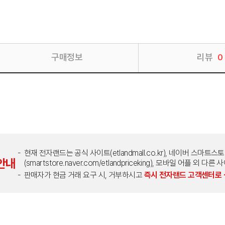
구매정보
리뷰
0
현재 전자랜드는 공식 사이트(etlandmall.co.kr), 네이버 스마트스
안내
(smartstore.naver.com/etlandpriceking), 모바일 어플 
판매자가 현금 거래 요구 시, 거부하시고
즉시 전자랜드 고객센터로