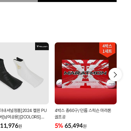
터내셔널정품]2024 켈윈 PU
4박스 총60구/ 던롭 스릭슨 마라톤
리카
버[남여공용][2COLORS]
골프공
남성
C320]
골프
11,976
5%
65,494
5%
원
원