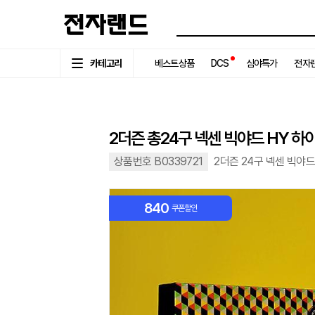
카테고리
베스트상품
DCS
심야특가
전자랜
2더즌 총24구 넥센 빅야드 HY 
상품번호 B0339721
2더즌 24구 넥센 빅야
840
쿠폰할인