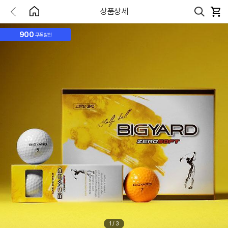
상품상세
900
쿠폰할인
1
/
3