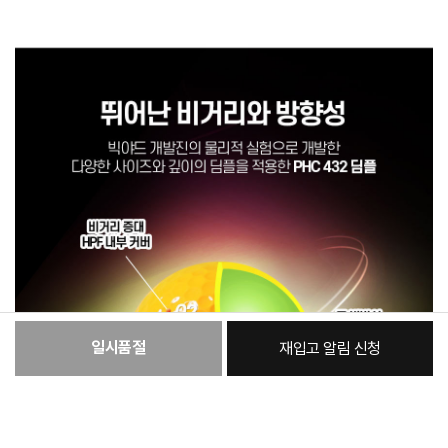
일시품절
재입고 알림 신청
:
본품
29,000원
총 상품 금액
29,000
원