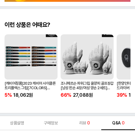
이런 상품은 어때요?
[캐비어정품]2023 캐비어 사이클론
조니헤르슨 파워그립 올양피 골프장갑
[한양인터내셔
트리플렉스 그립[7COLORS]
[남성 왼손 4장/여성 양손 2세트]
드라이버 헤
[라운드][39g/42g/46g/50g]
[화이트][케이스포함]
[HD-302]
5%
18,062
원
66%
27,088
원
39%
15
[R/S 토크]
상품설명
구매정보
리뷰
0
Q&A
0