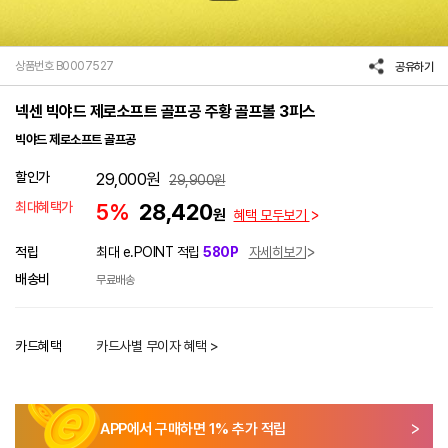
상품번호 B0007527
공유하기
넥센 빅야드 제로소프트 골프공 주황 골프볼 3피스
빅야드 제로소프트 골프공
할인가
29,000
원
29,900
원
최대혜택가
5%
28,420
원
혜택 모두보기
적립
최대 e.POINT 적립
580P
자세히보기
배송비
무료배송
카드혜택
카드사별 무이자 혜택 >
APP에서 구매하면
1
% 추가 적립