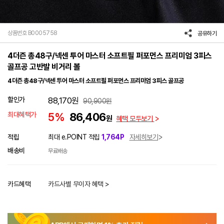
상품번호 B0005758
공유하기
4더즌 총48구/넥센 투어 마스터 소프트필 퍼포먼스 프리미엄 3피스
골프공 고반발 비거리 볼
4더즌 총48구/넥센 투어 마스터 소프트필 퍼포먼스 프리미엄 3피스 골프공
할인가
88,170
원
90,900
원
최대혜택가
5%
86,406
원
혜택 모두보기
적립
최대 e.POINT 적립
1,764P
자세히보기
배송비
무료배송
카드혜택
카드사별 무이자 혜택 >