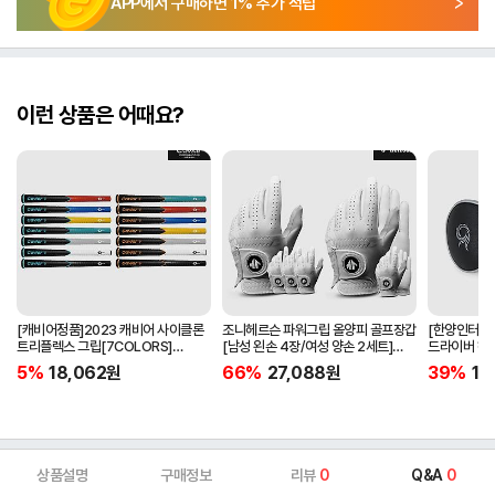
APP에서 구매하면
1
% 추가 적립
이런 상품은 어때요?
[캐비어정품]2023 캐비어 사이클론
조니헤르슨 파워그립 올양피 골프장갑
[한양인터내셔
트리플렉스 그립[7COLORS]
[남성 왼손 4장/여성 양손 2세트]
드라이버 헤
[라운드][39g/42g/46g/50g]
[화이트][케이스포함]
[HD-302]
5%
18,062
원
66%
27,088
원
39%
15
[R/S 토크]
상품설명
구매정보
리뷰
0
Q&A
0