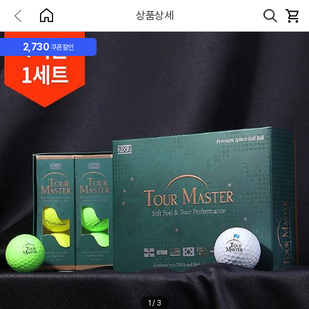
상품상세
2,730
쿠폰할인
1
/
3