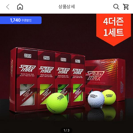
상품상세
1,740
쿠폰할인
1
/
3