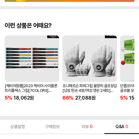
이런 상품은 어때요?
[캐비어정품]2023 캐비어 사이클론
조니헤르슨 파워그립 올양피 골프장갑
던롭코리아정품
트리플렉스 그립[7COLORS]
[남성 왼손 4장/여성 양손 2세트]
골프볼 모음[
[라운드][39g/42g/46g/50g]
[화이트][케이스포함]
[2피스/12알
5%
18,062
원
66%
27,088
원
5%
15,1
[R/S 토크]
상품설명
구매정보
리뷰
0
Q&A
0