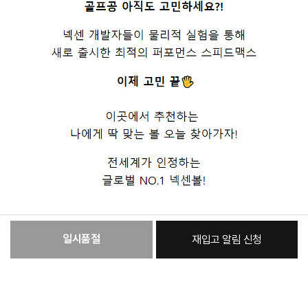
일시품절
재입고 알림 신청
:
본품
56,160원
총 상품 금액
56,160
원