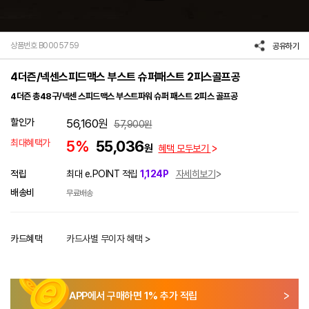
상품번호 B0005759
공유하기
4더즌/넥센스피드맥스 부스트 슈퍼패스트 2피스골프공
4더즌 총48구/넥센 스피드맥스 부스트파워 슈퍼 패스트 2피스 골프공
할인가
56,160
원
57,900
원
최대혜택가
5%
55,036
원
혜택 모두보기
적립
최대 e.POINT 적립
1,124P
자세히보기
배송비
무료배송
카드혜택
카드사별 무이자 혜택 >
APP에서 구매하면
1
% 추가 적립