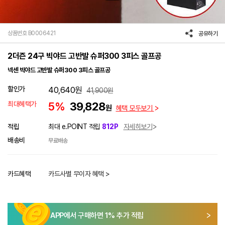
상품번호 B0006421
공유하기
2더즌 24구 빅야드 고반발 슈퍼300 3피스 골프공
넥센 빅야드 고반발 슈퍼300 3피스 골프공
할인가
40,640
원
41,900
원
최대혜택가
5%
39,828
원
혜택 모두보기
적립
최대 e.POINT 적립
812P
자세히보기
배송비
무료배송
카드혜택
카드사별 무이자 혜택 >
APP에서 구매하면
1
% 추가 적립