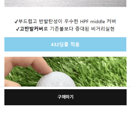
구매하기
[필수] 선택
장
총 상품 금액
40,640
원
바