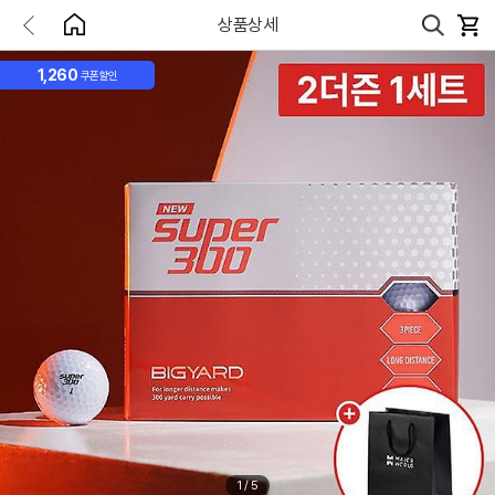
상품상세
1,260
쿠폰할인
1
/
5