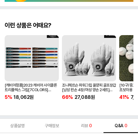
이런 상품은 어때요?
[캐비어정품]2023 캐비어 사이클론
조니헤르슨 파워그립 올양피 골프장갑
[10구/중고
트리플렉스 그립[7COLORS]
[남성 왼손 4장/여성 양손 2세트]
초보자용 비
[라운드][39g/42g/46g/50g]
[화이트][케이스포함]
우레탄소재
5%
18,062
원
66%
27,088
원
41%
7,1
[R/S 토크]
상품설명
구매정보
리뷰
0
Q&A
0