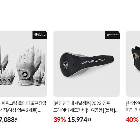
 파워그립 올양피 골프장갑
[한양인터내셔널정품]2023 겜프
[한양인
 4장/여성 양손 2세트]
드라이버 헤드커버[남여공용][블랙]
퍼터 커
케이스포함]
[HD-302]
[KW-P
7,088
39%
15,974
40%
원
원