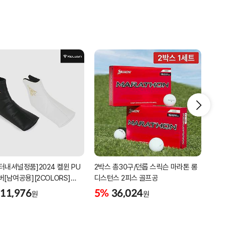
터내셔널정품]2024 켈윈 PU
2박스 총30구/던롭 스릭슨 마라톤 롱
리카
버[남여공용][2COLORS]
디스턴스 2피스 골프공
남성
C320]
골프
11,976
5%
36,024
5%
원
원