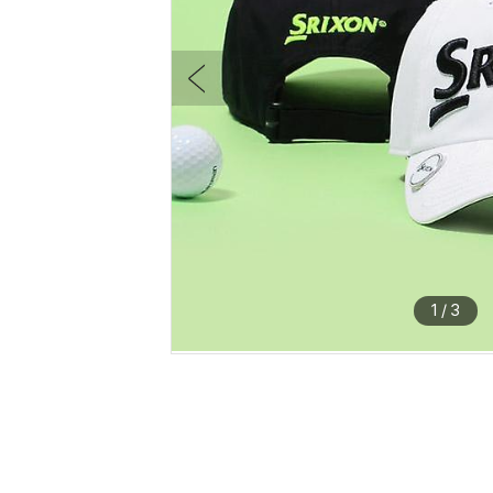
1
/
3