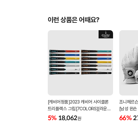
이런 상품은 어때요?
[캐비어정품]2023 캐비어 사이클론
조니헤르슨
트리플렉스 그립[7COLORS][라운드]
[남성 왼손
[39g/42g/46g/50g][R/S 토크]
[화이트][
5%
18,062
66%
2
원