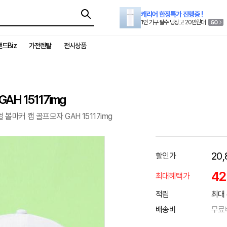
캐리어 한정특가 진행중 !
1인 가구 필수 냉장고 20만원대
드Biz
가전렌탈
전시상품
H 15117img
볼마커 캡 골프모자 GAH 15117img
20,
할인가
4
최대혜택가
적립
최대 
배송비
무료