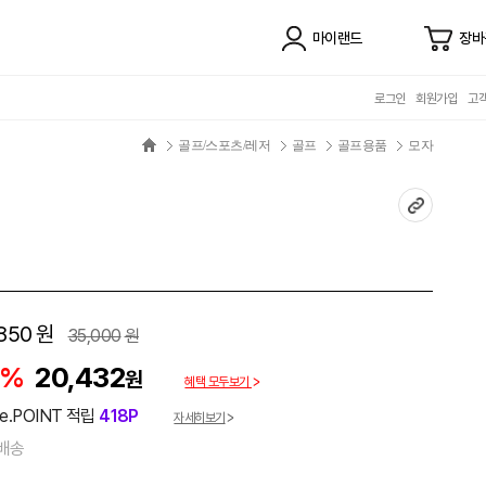
마이랜드
장바
로그인
회원가입
고
골프/스포츠/레저
골프
골프용품
모자
850
원
35,000
원
2%
20,432
원
혜택 모두보기
e.POINT 적립
418P
자세히보기
배송