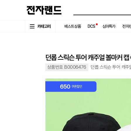
카테고리
베스트상품
DCS
심야특가
전자랜
던롭 스릭슨 투어 캐주얼 볼마커 캡 GA
상품번호 B0006476
던롭 스릭슨 투어 캐주얼 
650
쿠폰할인