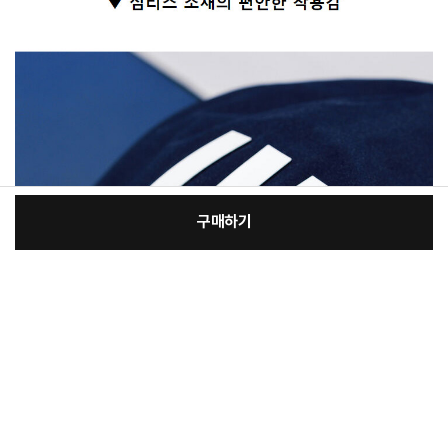
구매하기
[필수] 선택
장
총 상품 금액
24,150
원
바
바
구
로
니
구