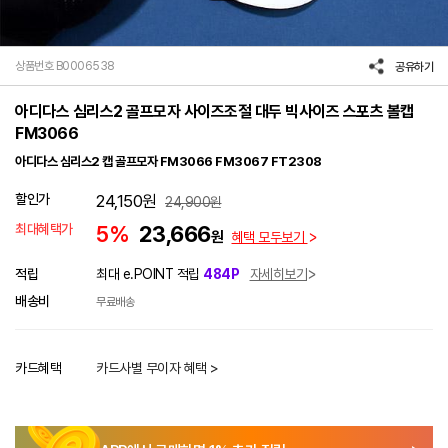
상품번호 B0006538
공유하기
아디다스 심리스2 골프모자 사이즈조절 대두 빅사이즈 스포츠 볼캡
FM3066
아디다스 심리스2 캡 골프모자 FM3066 FM3067 FT2308
할인가
24,150
원
24,900
원
최대혜택가
5%
23,666
원
혜택 모두보기
적립
최대 e.POINT 적립
484P
자세히보기
배송비
무료배송
카드혜택
카드사별 무이자 혜택 >