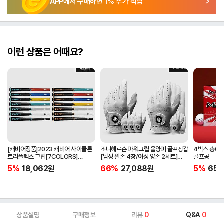
APP에서 구매하면
1
% 추가 적립
이런 상품은 어때요?
[캐비어정품]2023 캐비어 사이클론
조니헤르슨 파워그립 올양피 골프장갑
4박스 총60
트리플렉스 그립[7COLORS]
[남성 왼손 4장/여성 양손 2세트]
골프공
[라운드][39g/42g/46g/50g]
[화이트][케이스포함]
5%
18,062
원
66%
27,088
원
5%
65,
[R/S 토크]
상품설명
구매정보
리뷰
0
Q&A
0