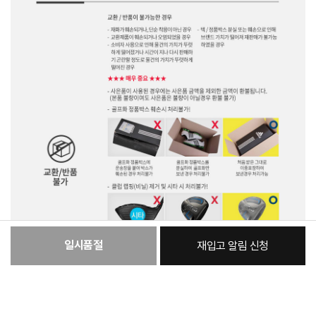
일시품절
재입고 알림 신청
:
본품
50,440원
꼭 확인해주세요
총 상품 금액
50,440
원