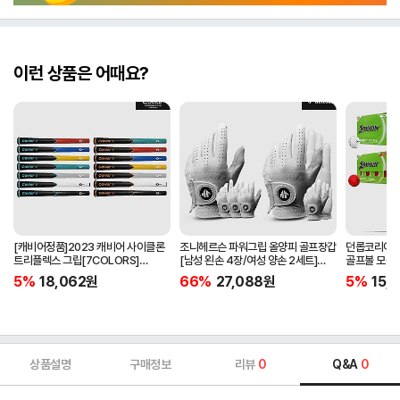
이런 상품은 어때요?
[캐비어정품]2023 캐비어 사이클론
조니헤르슨 파워그립 올양피 골프장갑
던롭코리아정품
트리플렉스 그립[7COLORS]
[남성 왼손 4장/여성 양손 2세트]
골프볼 모음[
[라운드][39g/42g/46g/50g]
[화이트][케이스포함]
[2피스/12알
5%
18,062
원
66%
27,088
원
5%
15,1
[R/S 토크]
상품설명
구매정보
리뷰
0
Q&A
0