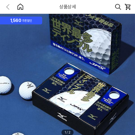
상품상세
1,560
쿠폰할인
1
/
2