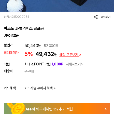
상품번호 B0007064
공유하기
미즈노 JPX 4피스 골프공
JPX 골프공
할인가
50,440
원
52,000
원
최대혜택가
5%
49,432
원
혜택 모두보기
적립
최대 e.POINT 적립
1,008P
자세히보기
배송비
무료배송
카드혜택
카드사별 무이자 혜택 >
APP에서 구매하면
1
% 추가 적립