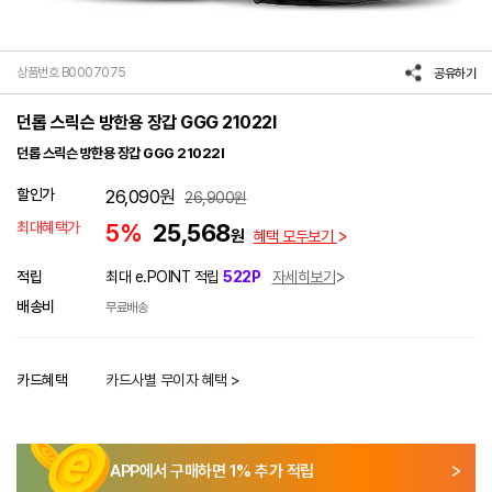
상품번호 B0007075
공유하기
던롭 스릭슨 방한용 장갑 GGG 21022l
던롭 스릭슨 방한용 장갑 GGG 21022l
할인가
26,090
원
26,900
원
최대혜택가
5%
25,568
원
혜택 모두보기
적립
최대 e.POINT 적립
522P
자세히보기
배송비
무료배송
카드혜택
카드사별 무이자 혜택 >
APP에서 구매하면
1
% 추가 적립