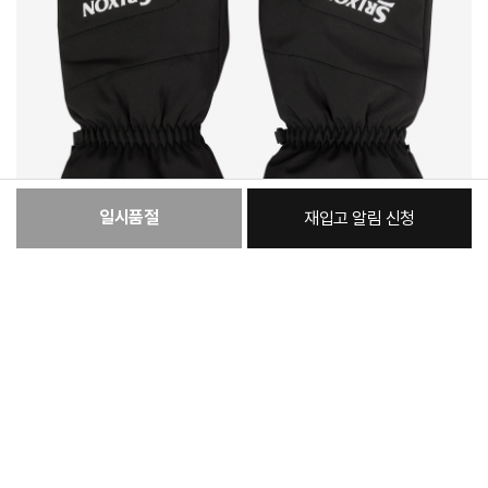
일시품절
재입고 알림 신청
:
본품
26,090원
총 상품 금액
26,090
원