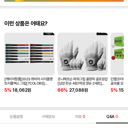
이런 상품은 어때요?
[캐비어정품]2023 캐비어 사이클론
조니헤르슨 파워그립 올양피 골프장갑
던롭코리아정품
트리플렉스 그립[7COLORS]
[남성 왼손 4장/여성 양손 2세트]
골프볼 모음[
[라운드][39g/42g/46g/50g]
[화이트][케이스포함]
[2피스/12알
5%
18,062
원
66%
27,088
원
5%
15,1
[R/S 토크]
상품설명
구매정보
리뷰
0
Q&A
0