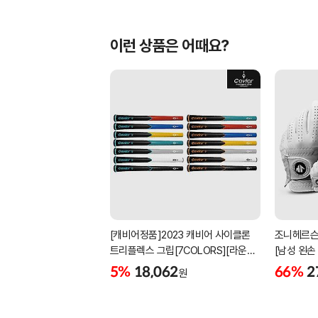
이런 상품은 어때요?
[캐비어정품]2023 캐비어 사이클론
조니헤르슨
트리플렉스 그립[7COLORS][라운드]
[남성 왼손
[39g/42g/46g/50g][R/S 토크]
[화이트][
5%
18,062
66%
2
원