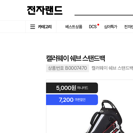
카테고리
베스트상품
DCS
심야특가
전자랜
캘러웨이 쉐브 스탠드백
상품번호 B0007470
캘러웨이 쉐브 스탠드
5,000원
하나카드
7,200
쿠폰할인