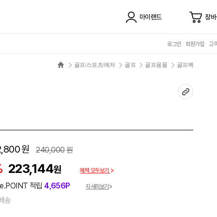
마이랜드
장바
로그인
회원가입
고
골프/스포츠/레저
골프
골프용품
골프백
,800
원
240,000
원
%
223,144
원
혜택 모두보기
e.POINT 적립
4,656P
자세히보기
배송