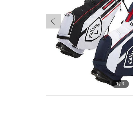
1
/
3