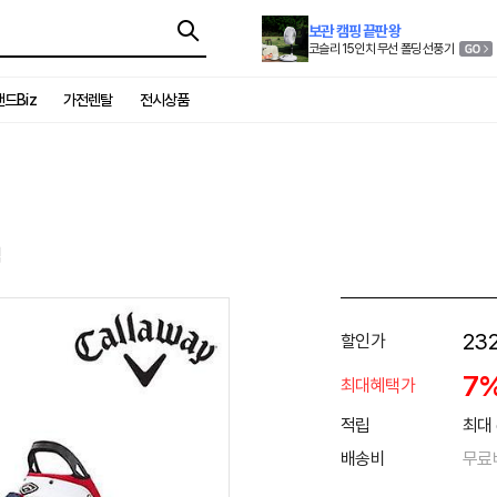
보관 캠핑 끝판왕
코슬리 15인치 무선 폴딩 선풍기
드Biz
가전렌탈
전시상품
백
232
할인가
7
최대혜택가
적립
최대 
배송비
무료