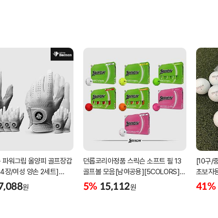
 파워그립 올양피 골프장갑
던롭코리아정품 스릭슨 소프트 필 13
[10구
 4장/여성 양손 2세트]
골프볼 모음[남여공용][5COLORS]
초보자용
케이스포함]
[2피스/12알]
우레탄
7,088
5%
15,112
41%
원
원