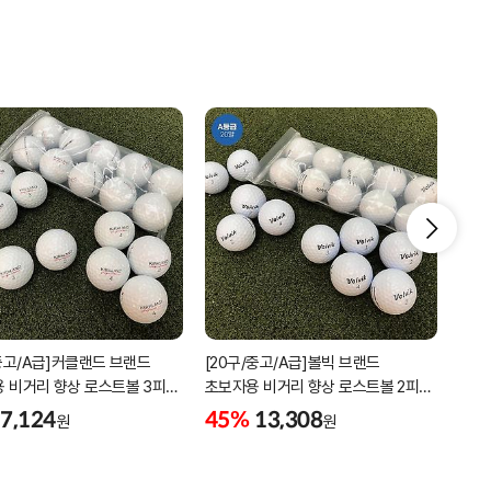
/중고/A급]커클랜드 브랜드
[20구/중고/A급]볼빅 브랜드
2박
 비거리 향상 로스트볼 3피스
초보자용 비거리 향상 로스트볼 2피스
디스
소재
3피스 혼합볼
7,124
45%
13,308
5%
원
원