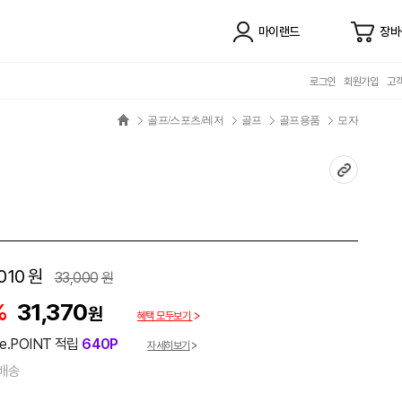
마이랜드
장바
로그인
회원가입
고
골프/스포츠/레저
골프
골프용품
모자
010
원
33,000
원
%
31,370
원
혜택 모두보기
e.POINT 적립
640P
자세히보기
배송