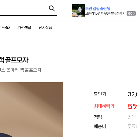
보관 캠핑 끝판왕
코슬리 15인치 무선 폴딩 선풍기
드Biz
가전렌탈
전시상품
캡 골프모자
먼스 볼마커 캡 골프모자
32,
할인가
5
최대혜택가
적립
최대 
배송비
무료