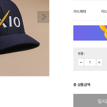
카드혜택
카드
본품
:
총 상품금액
일시