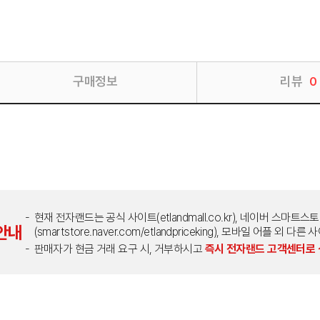
구매정보
리뷰
0
현재 전자랜드는 공식 사이트(etlandmall.co.kr), 네이버 스마트스
안내
(smartstore.naver.com/etlandpriceking), 모바일 어플 
판매자가 현금 거래 요구 시, 거부하시고
즉시 전자랜드 고객센터로