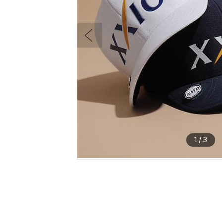
1
/
3