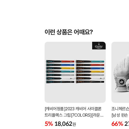
이런 상품은 어때요?
[캐비어정품]2023 캐비어 사이클론
조니헤르슨
트리플렉스 그립[7COLORS][라운드]
[남성 왼손
[39g/42g/46g/50g][R/S 토크]
[화이트][
5%
18,062
66%
2
원