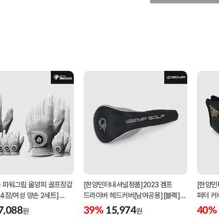
 파워그립 올양피 골프장갑
[한양인터내셔널정품]2023 겜프
[한양인
 4장/여성 양손 2세트]
드라이버 헤드커버[남여공용][블랙]
퍼터 커
케이스포함]
[HD-302]
[KW-P
7,088
39%
15,974
40%
원
원