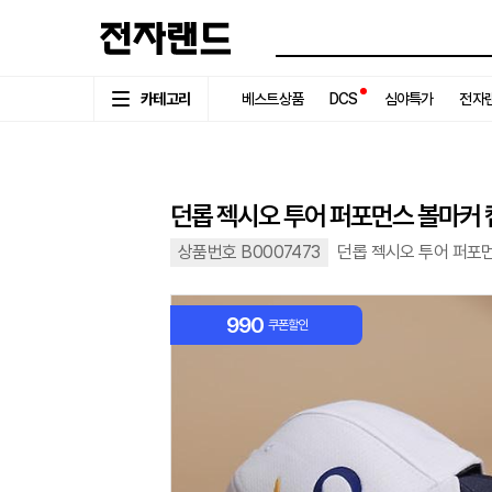
카테고리
베스트상품
DCS
심야특가
전자랜
던롭 젝시오 투어 퍼포먼스 볼마커 
상품번호 B0007473
던롭 젝시오 투어 퍼포
990
쿠폰할인