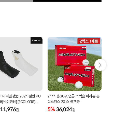
터내셔널정품]2024 켈윈 PU
2박스 총30구/던롭 스릭슨 마라톤 롱
리카
버[남여공용][2COLORS]
디스턴스 2피스 골프공
남성
C320]
골프
11,976
5%
36,024
5%
원
원