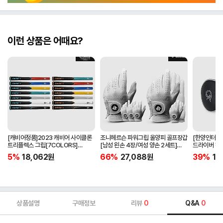
이런 상품은 어때요?
[캐비어정품]2023 캐비어 사이클론
조니헤르슨 파워그립 올양피 골프장갑
[한양인터내셔
트리플렉스 그립[7COLORS]
[남성 왼손 4장/여성 양손 2세트]
드라이버 헤
[라운드][39g/42g/46g/50g]
[화이트][케이스포함]
[HD-302]
5%
18,062
원
66%
27,088
원
39%
15
[R/S 토크]
상품설명
구매정보
리뷰
0
Q&A
0