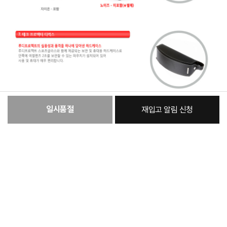
일시품절
재입고 알림 신청
:
본품
107,670원
총 상품 금액
107,670
원