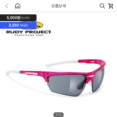
상품상세
5,000원
하나카드
3,330
쿠폰할인
1
/
3