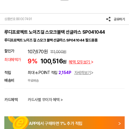
상품번호 B0007491
공유하기
루디프로젝트 노이즈걸 스모크블랙 선글라스 SP041044
루디프로젝트 노이즈 걸 스모크 블랙 선글라스 SP041044 필드용품
할인가
107,670
원
111,000
원
최대혜택가
9%
100,516
원
혜택 모두보기
적립
최대 e.POINT 적립
2,154P
자세히보기
배송비
무료배송
카드혜택
카드사별 무이자 혜택 >
APP에서 구매하면
1
% 추가 적립