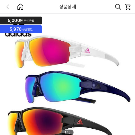
상품상세
5,000원
하나카드
5,970
쿠폰할인
1
/
3