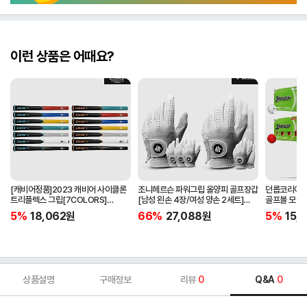
이런 상품은 어때요?
[캐비어정품]2023 캐비어 사이클론
조니헤르슨 파워그립 올양피 골프장갑
던롭코리아정품
트리플렉스 그립[7COLORS]
[남성 왼손 4장/여성 양손 2세트]
골프볼 모음[
[라운드][39g/42g/46g/50g]
[화이트][케이스포함]
[2피스/12알
5%
18,062
원
66%
27,088
원
5%
15,1
[R/S 토크]
상품설명
구매정보
리뷰
0
Q&A
0