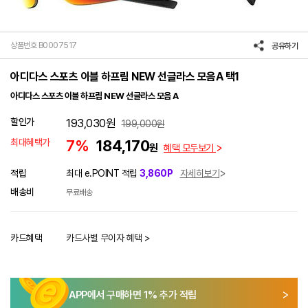
상품번호 B0007517
공유하기
아디다스 스포츠 이블 하프림 NEW 선글라스 모음A 택1
아디다스 스포츠 이블 하프림 NEW 선글라스 모음 A
할인가
193,030
원
199,000
원
최대혜택가
7%
184,170
원
혜택 모두보기
적립
최대 e.POINT 적립
3,860P
자세히보기
배송비
무료배송
카드혜택
카드사별 무이자 혜택 >
APP에서 구매하면
1
% 추가 적립