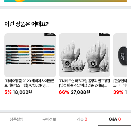
이런 상품은 어때요?
[캐비어정품]2023 캐비어 사이클론
조니헤르슨 파워그립 올양피 골프장갑
[한양인터내셔
트리플렉스 그립[7COLORS]
[남성 왼손 4장/여성 양손 2세트]
드라이버 헤
[라운드][39g/42g/46g/50g]
[화이트][케이스포함]
[HD-302]
5%
18,062
원
66%
27,088
원
39%
15
[R/S 토크]
상품설명
구매정보
리뷰
0
Q&A
0