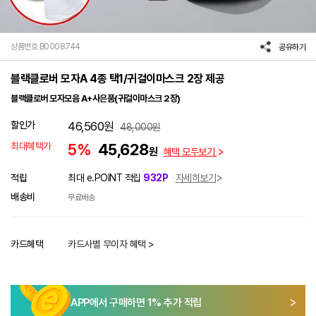
상품번호 B0008744
공유하기
블랙클로버 모자A 4종 택1/귀걸이마스크 2장 제공
블랙클로버 모자모음 A+사은품(귀걸이마스크 2장)
할인가
46,560
원
48,000
원
최대혜택가
5%
45,628
원
혜택 모두보기
적립
최대 e.POINT 적립
932P
자세히보기
배송비
무료배송
카드혜택
카드사별 무이자 혜택 >
APP에서 구매하면
1
% 추가 적립