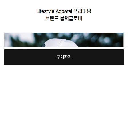
구매하기
[필수] 선택/사이즈 사은품
장
총 상품 금액
46,560
원
바
바
구
로
니
구