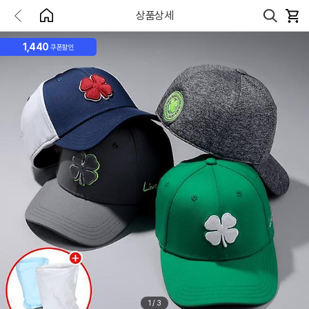
상품상세
1,440
쿠폰할인
1
/
3