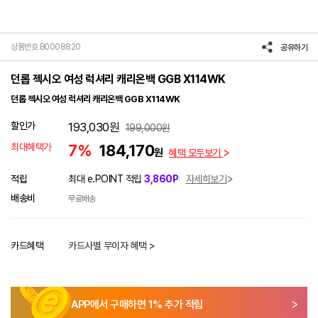
상품번호 B0008820
공유하기
던롭 젝시오 여성 럭셔리 캐리온백 GGB X114WK
던롭 젝시오 여성 럭셔리 캐리온백 GGB X114WK
할인가
193,030
원
199,000
원
최대혜택가
7%
184,170
원
혜택 모두보기
적립
최대 e.POINT 적립
3,860P
자세히보기
배송비
무료배송
카드혜택
카드사별 무이자 혜택 >
APP에서 구매하면
1
% 추가 적립