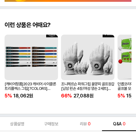
이런 상품은 어때요?
[캐비어정품]2023 캐비어 사이클론
조니헤르슨 파워그립 올양피 골프장갑
던롭코리아정품
트리플렉스 그립[7COLORS]
[남성 왼손 4장/여성 양손 2세트]
골프볼 모음[
[라운드][39g/42g/46g/50g]
[화이트][케이스포함]
[2피스/12알
5%
18,062
원
66%
27,088
원
5%
15,1
[R/S 토크]
상품설명
구매정보
리뷰
0
Q&A
0