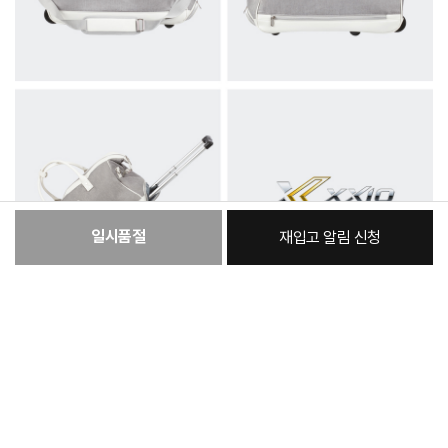
일시품절
재입고 알림 신청
:
본품
193,030원
총 상품 금액
193,030
원