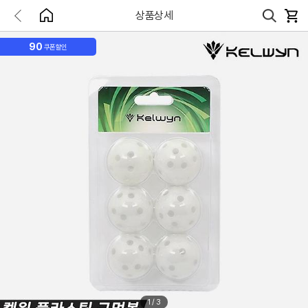
상품상세
90
쿠폰할인
1
/
3