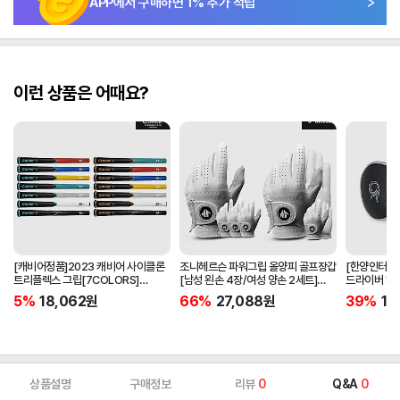
APP에서 구매하면
1
% 추가 적립
이런 상품은 어때요?
[캐비어정품]2023 캐비어 사이클론
조니헤르슨 파워그립 올양피 골프장갑
[한양인터내셔
트리플렉스 그립[7COLORS]
[남성 왼손 4장/여성 양손 2세트]
드라이버 헤
[라운드][39g/42g/46g/50g]
[화이트][케이스포함]
[HD-302]
5%
18,062
원
66%
27,088
원
39%
15
[R/S 토크]
상품설명
구매정보
리뷰
0
Q&A
0