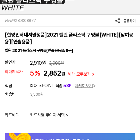
상품번호 B0008877
공유하기
[한양인터내셔널정품]2021 켈윈 플라스틱 구멍볼[WHITE][남여공
용][연습용품]
켈윈 2021 플라스틱 구멍볼[연습용품볼/6구]
할인가
2,910
원
3,000
원
최대혜택가
5%
2,852
원
혜택 모두보기
적립
최대 e.POINT 적립
58P
자세히보기
배송비
3,500원
카드혜택
카드사별 무이자 혜택 >