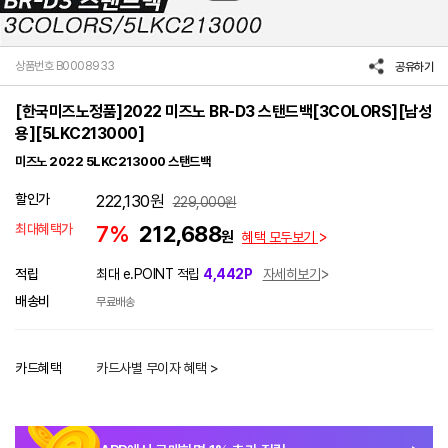
상품번호 B0008933
공유하기
[한국미즈노정품]2022 미즈노 BR-D3 스탠드백[3COLORS][남성
용][5LKC213000]
미즈노 2022 5LKC213000 스탠드백
할인가
222,130
원
229,000
원
최대혜택가
7%
212,688
원
혜택 모두보기
적립
최대 e.POINT 적립
4,442P
자세히보기
배송비
무료배송
카드혜택
카드사별 무이자 혜택 >