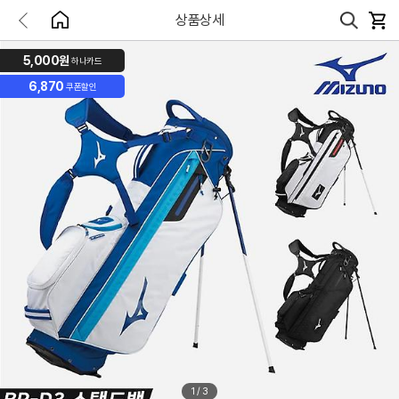
상품상세
5,000원
하나카드
6,870
쿠폰할인
1
/
3