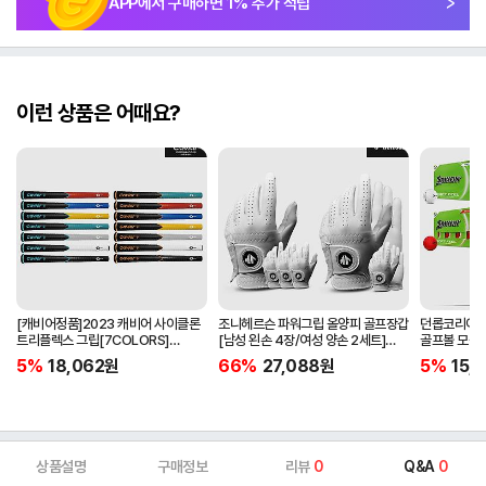
APP에서 구매하면
1
% 추가 적립
이런 상품은 어때요?
[캐비어정품]2023 캐비어 사이클론
조니헤르슨 파워그립 올양피 골프장갑
던롭코리아정품
트리플렉스 그립[7COLORS]
[남성 왼손 4장/여성 양손 2세트]
골프볼 모음[
[라운드][39g/42g/46g/50g]
[화이트][케이스포함]
[2피스/12알
5%
18,062
원
66%
27,088
원
5%
15,1
[R/S 토크]
상품설명
구매정보
리뷰
0
Q&A
0