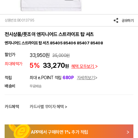
상품번호 B0013795
공유하기
전시상품/풋조이 엔지니어드 스트라이프 탑 셔츠
엔지니어드 스트라이프 탑 셔츠 85405 85406 85407 85408
할인가
33,950
원
35,000
원
최대혜택가
5%
33,270
원
혜택 모두보기
적립
최대 e.POINT 적립
680P
자세히보기
배송비
무료배송
카드혜택
카드사별 무이자 혜택 >
APP에서 구매하면
1
% 추가 적립