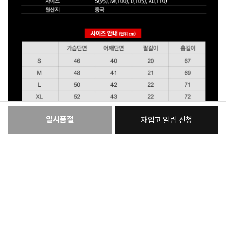
일시품절
재입고 알림 신청
:
본품
33,950원
총 상품 금액
33,950
원