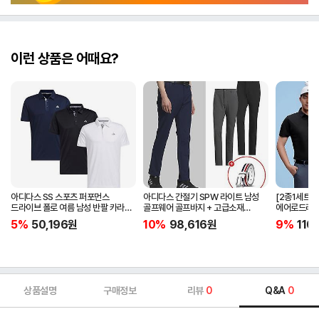
이런 상품은 어때요?
아디다스 SS 스포츠 퍼포먼스
아디다스 간절기 SPW 라이트 남성
[2종1세트]
드라이브 폴로 여름 남성 반팔 카라
골프웨어 골프바지 + 고급소재
에어로드라이
티셔츠 IA5447 IA5448 IA5446
삼선패턴 골프벨트 세트
남자 골프웨어 
5%
50,196
원
10%
98,616
원
9%
110
JG1313
상품설명
구매정보
리뷰
0
Q&A
0