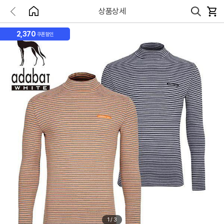
상품상세
2,370
쿠폰할인
1
/
3