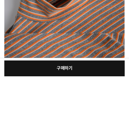
구매하기
[필수] 선택
장
총 상품 금액
76,630
원
바
바
구
로