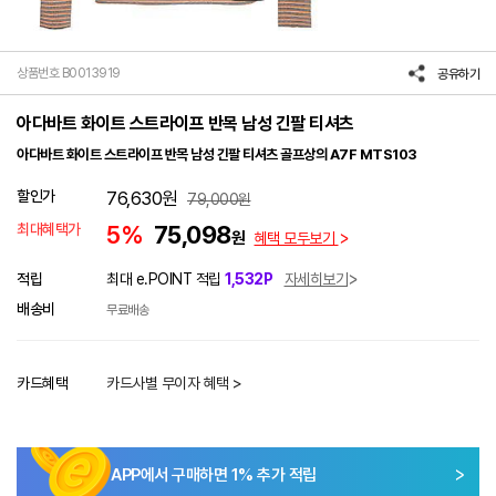
상품번호 B0013919
공유하기
아다바트 화이트 스트라이프 반목 남성 긴팔 티셔츠
아다바트 화이트 스트라이프 반목 남성 긴팔 티셔츠 골프상의 A7F MTS103
할인가
76,630
원
79,000
원
최대혜택가
5%
75,098
원
혜택 모두보기
적립
최대 e.POINT 적립
1,532P
자세히보기
배송비
무료배송
카드혜택
카드사별 무이자 혜택 >
APP에서 구매하면
1
% 추가 적립