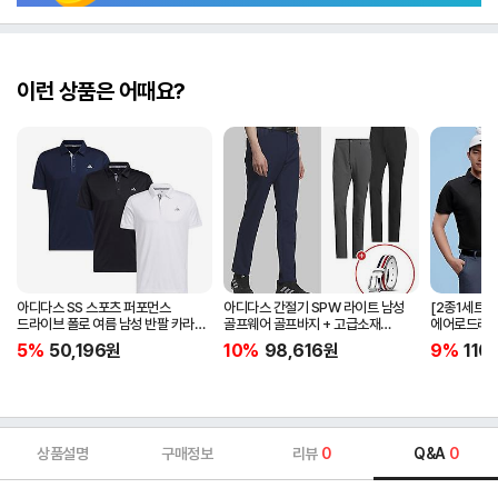
이런 상품은 어때요?
아디다스 SS 스포츠 퍼포먼스
아디다스 간절기 SPW 라이트 남성
[2종1세트]
드라이브 폴로 여름 남성 반팔 카라
골프웨어 골프바지 + 고급소재
에어로드라이
티셔츠 IA5447 IA5448 IA5446
삼선패턴 골프벨트 세트
남자 골프웨어 
5%
50,196
원
10%
98,616
원
9%
110
JG1313
상품설명
구매정보
리뷰
0
Q&A
0