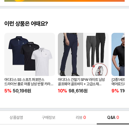
이런 상품은 어때요?
아디다스 SS 스포츠 퍼포먼스
아디다스 간절기 SPW 라이트 남성
[2종1세트]
드라이브 폴로 여름 남성 반팔 카라
골프웨어 골프바지 + 고급소재
에어로드라이
티셔츠 IA5447 IA5448 IA5446
삼선패턴 골프벨트 세트
남자 골프웨어 
5%
50,196
원
10%
98,616
원
9%
110
JG1313
상품설명
구매정보
리뷰
0
Q&A
0