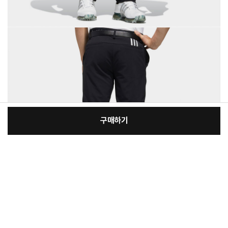
구매하기
[필수] 선택
장
총 상품 금액
132,890
원
바
바
구
로