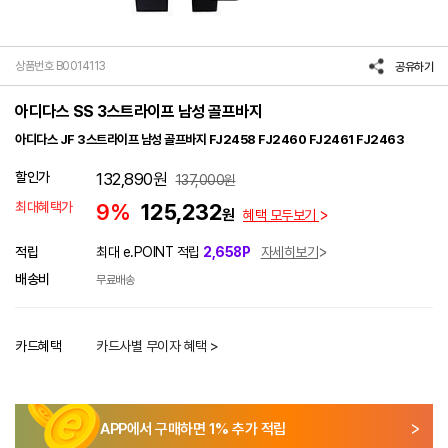
상품번호 B0014113
공유하기
아디다스 SS 3스트라이프 남성 골프바지
아디다스 JF 3스트라이프 남성 골프바지 FJ2458 FJ2460 FJ2461 FJ2463
할인가
132,890
원
137,000
원
최대혜택가
9%
125,232
원
혜택 모두보기
적립
최대 e.POINT 적립
2,658P
자세히보기
배송비
무료배송
카드혜택
카드사별 무이자 혜택 >
APP에서 구매하면
1
% 추가 적립