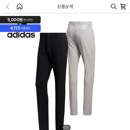
상품상세
5,000원
하나카드
4,110
쿠폰할인
1
/
2