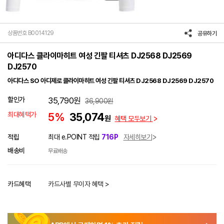
상품번호 B0014129
공유하기
아디다스 클라이마히트 여성 긴팔 티셔츠 DJ2568 DJ2569
DJ2570
아디다스 SO 아디제로 클라이마히트 여성 긴팔 티셔츠 DJ2568 DJ2569 DJ2570
할인가
35,790
원
36,900
원
최대혜택가
5%
35,074
원
혜택 모두보기
적립
최대 e.POINT 적립
716P
자세히보기
배송비
무료배송
카드혜택
카드사별 무이자 혜택 >