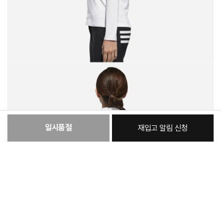
일시품절
재입고 알림 신청
:
본품
35,790원
총 상품 금액
35,790
원