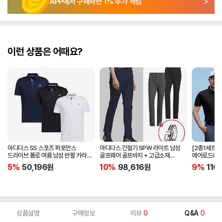
APP에서 구매하면
1
% 추가 적립
이런 상품은 어때요?
아디다스 SS 스포츠 퍼포먼스
아디다스 간절기 SPW 라이트 남성
[2종1세트]
드라이브 폴로 여름 남성 반팔 카라
골프웨어 골프바지 + 고급소재
에어로드라이
티셔츠 IA5447 IA5448 IA5446
삼선패턴 골프벨트 세트
남자 골프웨어 
5%
50,196
원
10%
98,616
원
9%
110
JG1313
상품설명
구매정보
리뷰
0
Q&A
0