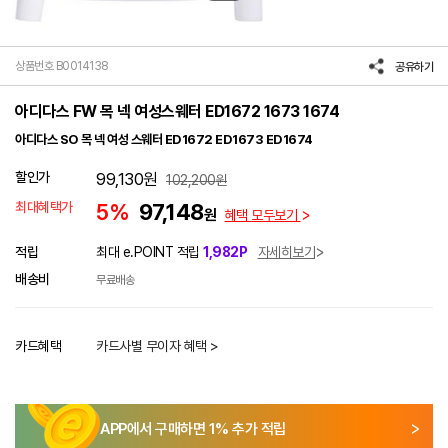
상품번호 B0014138
공유하기
아디다스 FW 목 넥 여성스웨터 ED1672 1673 1674
아디다스 SO 목 넥 여성 스웨터 ED1672 ED1673 ED1674
할인가
99,130
원
102,200
원
최대혜택가
5%
97,148
원
혜택 모두보기
적립
최대 e.POINT 적립
1,982P
자세히보기
배송비
무료배송
카드혜택
카드사별 무이자 혜택 >
APP에서 구매하면
1
% 추가 적립