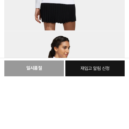
일시품절
재입고 알림 신청
:
본품
99,130원
총 상품 금액
99,130
원