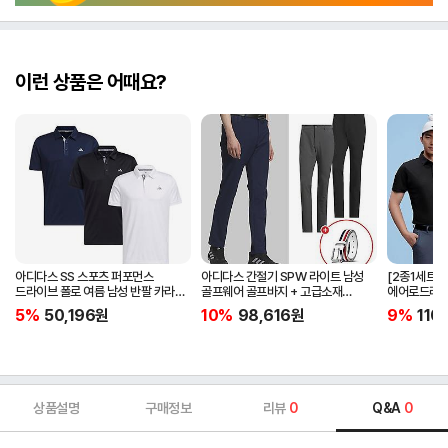
이런 상품은 어때요?
아디다스 SS 스포츠 퍼포먼스
아디다스 간절기 SPW 라이트 남성
[2종1세트]
드라이브 폴로 여름 남성 반팔 카라
골프웨어 골프바지 + 고급소재
에어로드라이
티셔츠 IA5447 IA5448 IA5446
삼선패턴 골프벨트 세트
남자 골프웨어 
5%
50,196
원
10%
98,616
원
9%
110
JG1313
상품설명
구매정보
리뷰
0
Q&A
0