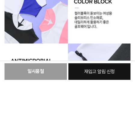
일시품절
재입고 알림 신청
:
본품
36,860원
총 상품 금액
36,860
원