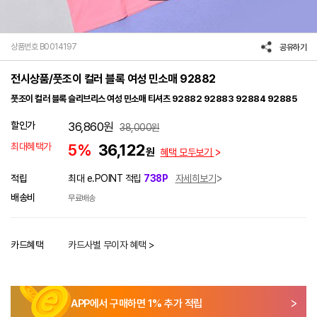
상품번호 B0014197
공유하기
전시상품/풋조이 컬러 블록 여성 민소매 92882
풋조이 컬러 블록 슬리브리스 여성 민소매 티셔츠 92882 92883 92884 92885
할인가
36,860
원
38,000
원
최대혜택가
5%
36,122
원
혜택 모두보기
적립
최대 e.POINT 적립
738P
자세히보기
배송비
무료배송
카드혜택
카드사별 무이자 혜택 >
APP에서 구매하면
1
% 추가 적립