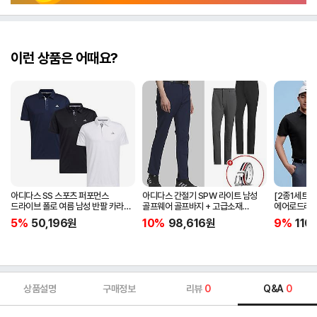
이런 상품은 어때요?
아디다스 SS 스포츠 퍼포먼스
아디다스 간절기 SPW 라이트 남성
[2종1세트]
드라이브 폴로 여름 남성 반팔 카라
골프웨어 골프바지 + 고급소재
에어로드라이
티셔츠 IA5447 IA5448 IA5446
삼선패턴 골프벨트 세트
남자 골프웨어 
5%
50,196
원
10%
98,616
원
9%
110
JG1313
상품설명
구매정보
리뷰
0
Q&A
0