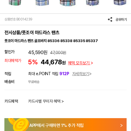
상품번호 B0014239
공유하기
전시상품/풋조이 마드라스 팬츠
풋조이 마드라스 팬츠 골프바지 85336 85338 85335 85337
할인가
45,590
원
47,000
원
최대혜택가
5%
44,678
원
혜택 모두보기
적립
최대 e.POINT 적립
912P
자세히보기
배송비
무료배송
카드혜택
카드사별 무이자 혜택 >
APP에서 구매하면
1
% 추가 적립