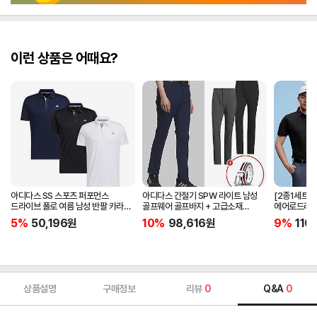
이런 상품은 어때요?
아디다스 SS 스포츠 퍼포먼스
아디다스 간절기 SPW 라이트 남성
[2종1세트]
드라이브 폴로 여름 남성 반팔 카라
골프웨어 골프바지 + 고급소재
에어로드라이
티셔츠 IA5447 IA5448 IA5446
삼선패턴 골프벨트 세트
남자 골프웨어 
5%
50,196
원
10%
98,616
원
9%
110
JG1313
상품설명
구매정보
리뷰
0
Q&A
0