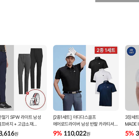
간절기 SPW 라이트 남성
[2종1세트] 아디다스골프
3장세트
골프바지 + 고급소재
에어로드라이버 남성 반팔 카라티셔츠
MADE 
골프벨트 세트
남자 골프웨어 JE8325 JG1312
8,616
9%
110,022
5%
3
원
원
JG1313