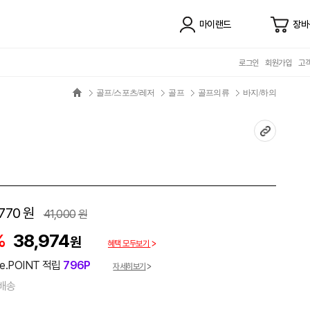
마이랜드
장바
로그인
회원가입
고
골프/스포츠/레저
골프
골프의류
바지/하의
770
원
41,000
원
%
38,974
원
혜택 모두보기
e.POINT 적립
796P
자세히보기
배송