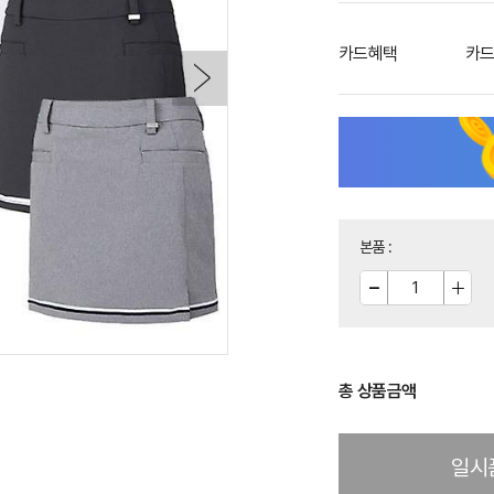
카드혜택
카드
본품
:
총 상품금액
일시