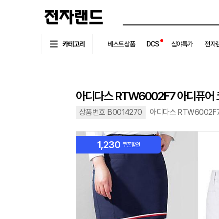
카테고리
베스트상품
DCS
심야특가
전자랜
아디다스 RTW6002F7 아디퓨어
상품번호 B0014270
아디다스 RTW6002F
1,230
쿠폰할인