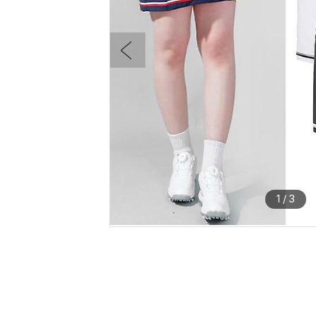
1
/
3