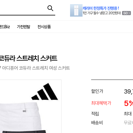
캐리어 한정특가 진행중 !
1인 가구 필수 냉장고 20만원대
드Biz
가전렌탈
전시상품
 코듀라 스트레치 스커트
7 아디퓨어 코듀라 스트레치 여성 스커트
39,
할인가
5
최대혜택가
적립
최대 
배송비
무료