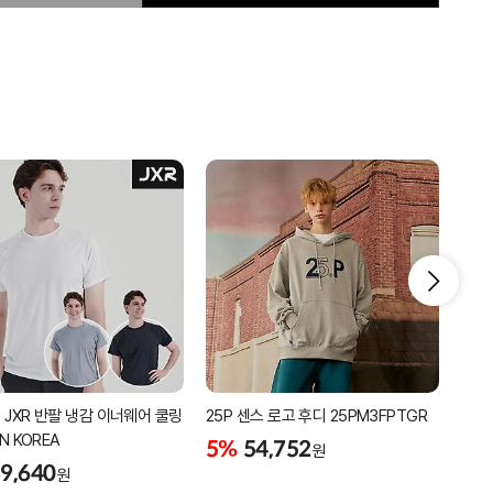
 JXR 반팔 냉감 이너웨어 쿨링
25P 센스 로고 후디 25PM3FPTGR
25P
IN KOREA
25
5%
54,752
원
9,640
5%
원