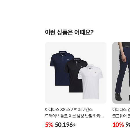
이런 상품은 어때요?
아디다스 SS 스포츠 퍼포먼스
아디다스 
드라이브 폴로 여름 남성 반팔 카라
골프웨어 
티셔츠 IA5447 IA5448 IA5446
삼선패턴 
5%
50,196
10%
9
원