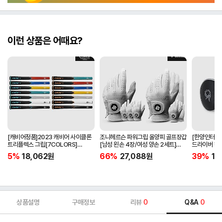
이런 상품은 어때요?
[캐비어정품]2023 캐비어 사이클론
조니헤르슨 파워그립 올양피 골프장갑
[한양인터내셔
트리플렉스 그립[7COLORS]
[남성 왼손 4장/여성 양손 2세트]
드라이버 헤
[라운드][39g/42g/46g/50g]
[화이트][케이스포함]
[HD-302]
5%
18,062
원
66%
27,088
원
39%
15
[R/S 토크]
상품설명
구매정보
리뷰
0
Q&A
0