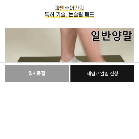
일시품절
재입고 알림 신청
:
본품
92,150원
총 상품 금액
92,150
원