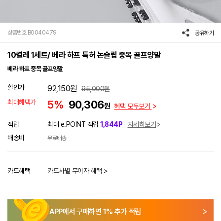
상품번호 B0040479
공유하기
10켤레 1세트/ 베라 하프 특허 논슬립 중목 골프양말
베라 하프 중목 골프양말
할인가
92,150
원
95,000
원
최대혜택가
5%
90,306
원
혜택 모두보기
적립
최대 e.POINT 적립
1,844P
자세히보기
배송비
무료배송
카드혜택
카드사별 무이자 혜택 >
APP에서 구매하면
1
% 추가 적립