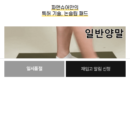
일시품절
재입고 알림 신청
:
본품
29,000원
총 상품 금액
29,000
원