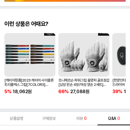
이런 상품은 어때요?
[캐비어정품]2023 캐비어 사이클론
조니헤르슨 파워그립 올양피 골프장갑
[한양인터내셔
트리플렉스 그립[7COLORS]
[남성 왼손 4장/여성 양손 2세트]
드라이버 헤
[라운드][39g/42g/46g/50g]
[화이트][케이스포함]
[HD-302]
5%
18,062
원
66%
27,088
원
39%
15
[R/S 토크]
상품설명
구매정보
리뷰
0
Q&A
0