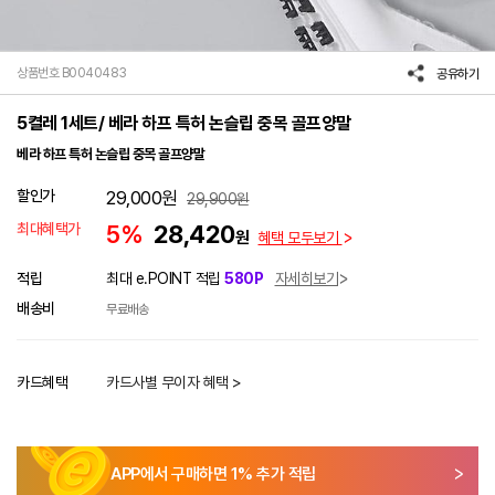
상품번호 B0040483
공유하기
5켤레 1세트/ 베라 하프 특허 논슬립 중목 골프양말
베라 하프 특허 논슬립 중목 골프양말
할인가
29,000
원
29,900
원
최대혜택가
5%
28,420
원
혜택 모두보기
적립
최대 e.POINT 적립
580P
자세히보기
배송비
무료배송
카드혜택
카드사별 무이자 혜택 >
APP에서 구매하면
1
% 추가 적립