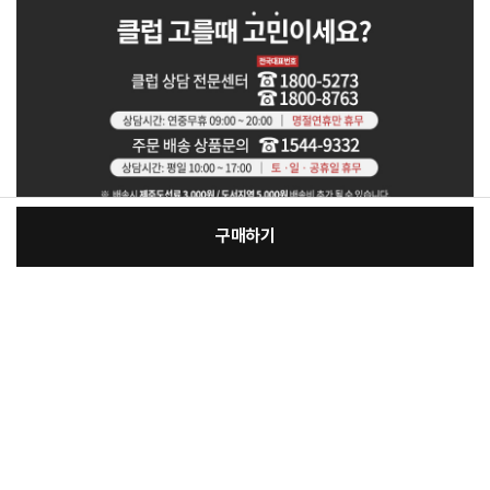
구매하기
[필수] 선택
장
총 상품 금액
23,280
원
바
바
구
로
니
구