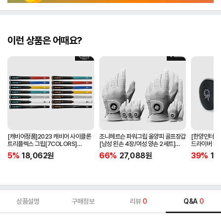
이런 상품은 어때요?
[캐비어정품]2023 캐비어 사이클론
조니헤르슨 파워그립 올양피 골프장갑
[한양인터내셔
트리플렉스 그립[7COLORS]
[남성 왼손 4장/여성 양손 2세트]
드라이버 헤
[라운드][39g/42g/46g/50g]
[화이트][케이스포함]
[HD-302]
5%
18,062
원
66%
27,088
원
39%
15
[R/S 토크]
상품설명
구매정보
리뷰
0
Q&A
0