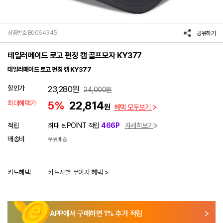
상품번호 B0064345
공유하기
테일러메이드 로고 펀칭 캡 골프모자 KY377
테일러메이드 로고 펀칭 캡 KY377
할인가
23,280
원
24,000
원
최대혜택가
5%
22,814
원
혜택 모두보기
적립
최대 e.POINT 적립
466P
자세히보기
배송비
무료배송
카드혜택
카드사별 무이자 혜택 >
APP에서 구매하면
1
% 추가 적립