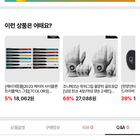
이런 상품은 어때요?
[캐비어정품]2023 캐비어 사이클론
조니헤르슨 파워그립 올양피 골프장갑
[한양인터내셔
트리플렉스 그립[7COLORS]
[남성 왼손 4장/여성 양손 2세트]
드라이버 헤
[라운드][39g/42g/46g/50g]
[화이트][케이스포함]
[HD-302]
5%
18,062
원
66%
27,088
원
39%
15
[R/S 토크]
상품설명
구매정보
리뷰
0
Q&A
0