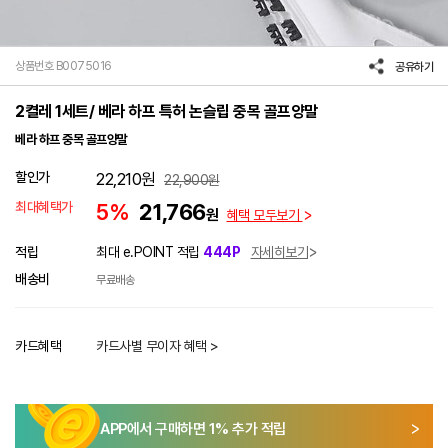
상품번호 B0075016
공유하기
2켤레 1세트/ 베라 하프 특허 논슬립 중목 골프양말
베라 하프 중목 골프양말
할인가
22,210
원
22,900
원
최대혜택가
5%
21,766
원
혜택 모두보기
적립
최대 e.POINT 적립
444P
자세히보기
배송비
무료배송
카드혜택
카드사별 무이자 혜택 >
APP에서 구매하면
1
% 추가 적립