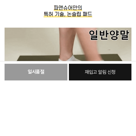
일시품절
재입고 알림 신청
:
본품
22,210원
총 상품 금액
22,210
원