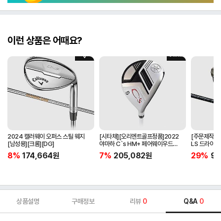
이런 상품은 어때요?
2024 캘러웨이 오퍼스 스틸 웨지
[시타채][오리엔트골프정품]2022
[주문제작]2
[남성용][크롬][DG]
야마하 C`s HM+ 페어웨이우드
LS 드라이버[
[여성용][화이트][C`s HM+
BLACK]
8%
174,664
원
7%
205,082
원
29%
97
ORIGINAL]
상품설명
구매정보
리뷰
0
Q&A
0