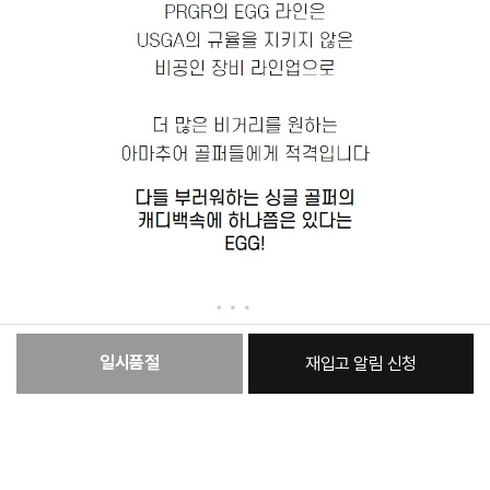
일시품절
재입고 알림 신청
:
본품
1,736,300원
총 상품 금액
1,736,300
원