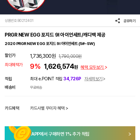
상품번호 B0212401
공유하기
PRGR NEW EGG 포지드 9I 아이언세트/캐디백 제공
2020 PRGR NEW EGG 포지드 9I 아이언세트 (5#~SW)
할인가
1,736,300
원
1,790,000
원
최대혜택가
9%
1,626,574
원
혜택 모두보기
적립
최대 e.POINT 적립
34,726P
자세히보기
배송비
무료배송
카드혜택
카드사별 무이자 혜택 >
APP에서 구매하면
1
% 추가 적립