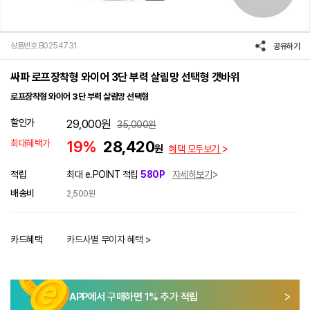
상품번호 B0254731
공유하기
싸파 로프장착형 와이어 3단 부력 살림망 선택형 갯바위
로프장착형 와이어 3단 부력 살림망 선택형
할인가
29,000
원
35,000
원
최대혜택가
19%
28,420
원
혜택 모두보기
적립
최대 e.POINT 적립
580P
자세히보기
배송비
2,500원
카드혜택
카드사별 무이자 혜택 >
APP에서 구매하면
1
% 추가 적립