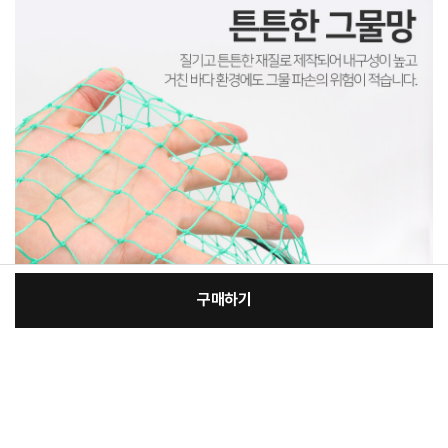
구매하기
[필수] 제품선택
장
총 상품 금액
29,000
원
바
바