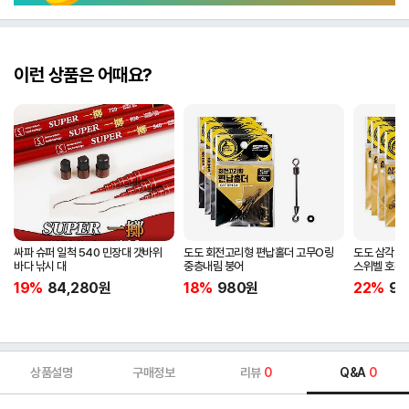
이런 상품은 어때요?
싸파 슈퍼 일척 540 민장대 갯바위
도도 회전고리형 편납홀더 고무O링
도도 삼각회
바다 낚시 대
중층내림 붕어
스위벨 호래
19%
84,280
원
18%
980
원
22%
98
상품설명
구매정보
리뷰
0
Q&A
0