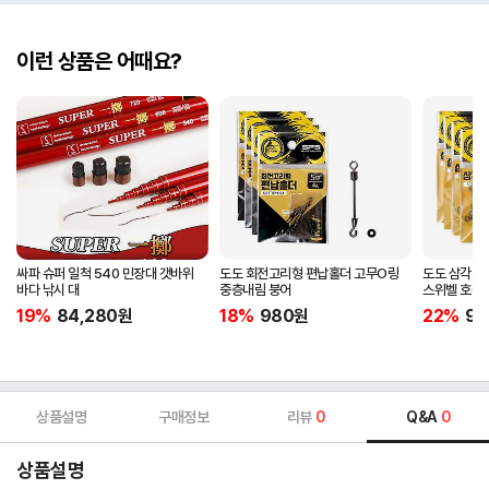
이런 상품은 어때요?
싸파 슈퍼 일척 540 민장대 갯바위
도도 회전고리형 편납홀더 고무O링
도도 삼각회
바다 낚시 대
중층내림 붕어
스위벨 호래
19%
84,280
원
18%
980
원
22%
98
상품설명
구매정보
리뷰
0
Q&A
0
상품설명