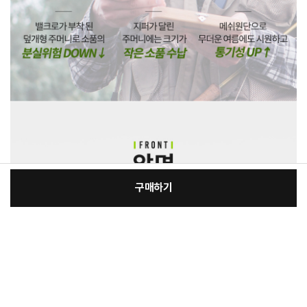
구매하기
[필수] 제품선택
장
총 상품 금액
47,000
원
바
바
구
로