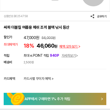
상품번호 B0254758
공유하기
싸파 더블킬 여름용 메쉬 조끼 블랙 낚시 등산
할인가
47,000
원
56,000
원
최대혜택가
18%
46,060
원
혜택 모두보기
적립
최대 e.POINT 적립
940P
자세히보기
배송비
2,500원
카드혜택
카드사별 무이자 혜택 >
APP에서 구매하면
1
% 추가 적립