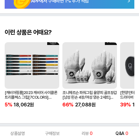
APP에서 구매하면
1
% 추가 적립
이런 상품은 어때요?
[캐비어정품]2023 캐비어 사이클론
조니헤르슨 파워그립 올양피 골프장갑
[한양인터내셔
트리플렉스 그립[7COLORS]
[남성 왼손 4장/여성 양손 2세트]
드라이버 헤
[라운드][39g/42g/46g/50g]
[화이트][케이스포함]
[HD-302]
5%
18,062
원
66%
27,088
원
39%
15
[R/S 토크]
상품설명
구매정보
리뷰
0
Q&A
0