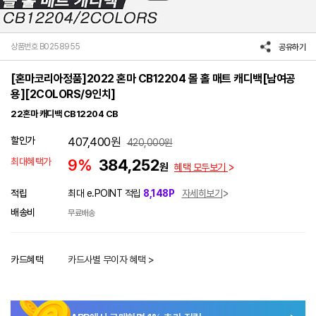
상품번호 B0258955
공유하기
[혼마코리아정품]2022 혼마 CB12204 몰 홀 매트 캐디백[남여공
용][2COLORS/9인치]
22혼마 캐디백 CB12204 CB
할인가
407,400
원
420,000
원
최대혜택가
9%
384,252
원
혜택 모두보기
적립
최대 e.POINT 적립
8,148P
자세히보기
배송비
무료배송
카드혜택
카드사별 무이자 혜택 >