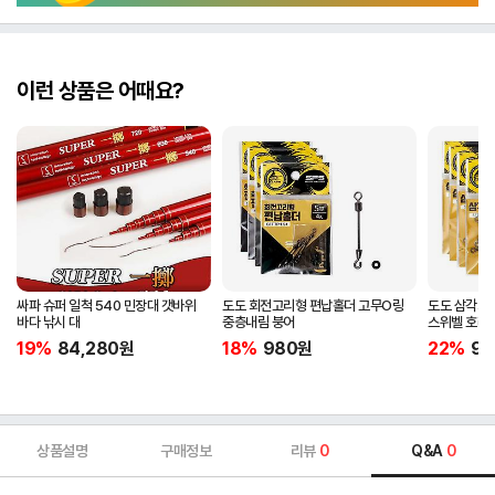
이런 상품은 어때요?
싸파 슈퍼 일척 540 민장대 갯바위
도도 회전고리형 편납홀더 고무O링
도도 삼각회
바다 낚시 대
중층내림 붕어
스위벨 호래
19%
84,280
원
18%
980
원
22%
98
상품설명
구매정보
리뷰
0
Q&A
0