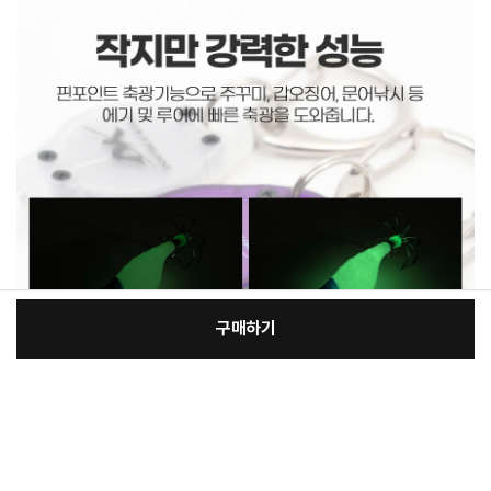
구매하기
[필수] 단품
장
총 상품 금액
2,500
원
바
바