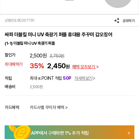
상품번호 B0267781
공유하기
싸파 더블킬 미니 UV 축광기 퍼플 휴대용 주꾸미 갑오징어
(1-1) 더블킬 미니 UV 축광기 퍼플
할인가
2,500
원
3,750
원
최대혜택가
35%
2,450
원
혜택 모두보기
적립
최대 e.POINT 적립
50P
자세히보기
배송비
2,500원
카드혜택
카드사별 무이자 혜택 >
APP에서 구매하면
1
% 추가 적립