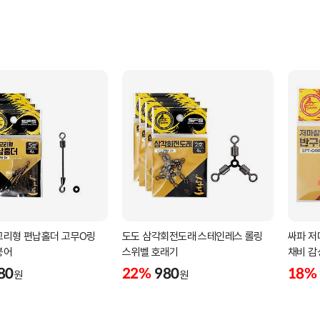
고리형 편납홀더 고무O링
도도 삼각회전도래 스테인레스 롤링
싸파 저
붕어
스위벨 호래기
채비 감
80
22%
980
18%
원
원