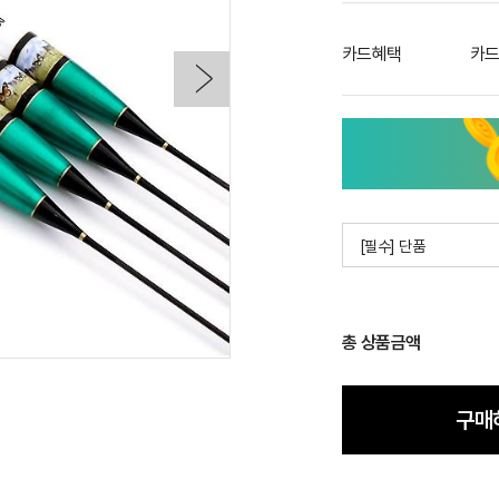
카드혜택
카드
[필수] 단품
총 상품금액
구매