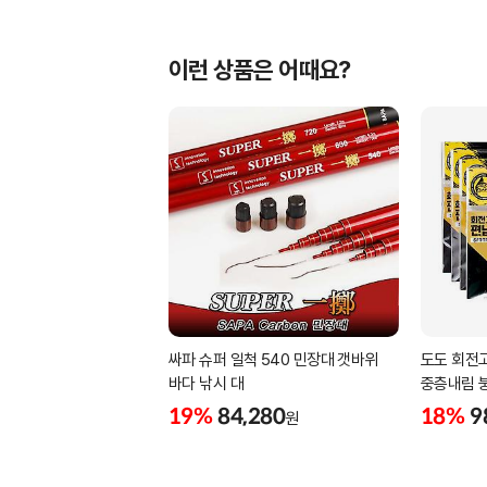
이런 상품은 어때요?
싸파 슈퍼 일척 540 민장대 갯바위
도도 회전
바다 낚시 대
중층내림 
19%
84,280
18%
9
원