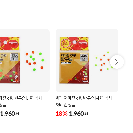
마찰 o형 반구슬 L 찌 낚시
싸파 저마찰 o형 반구슬 M 찌 낚시
싸파 
성돔
채비 감성돔
감성
1,960
18%
1,960
18
원
원