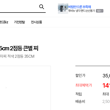
바람만으론 부족해
투비뉴 냉각 핸디 손선풍기
드Biz
가전렌탈
전시상품
cm 2점등 큰별 찌
자찌 적색 2점등 35CM
35,
할인가
1
최대혜택가
적립
최대 
배송비
2,5