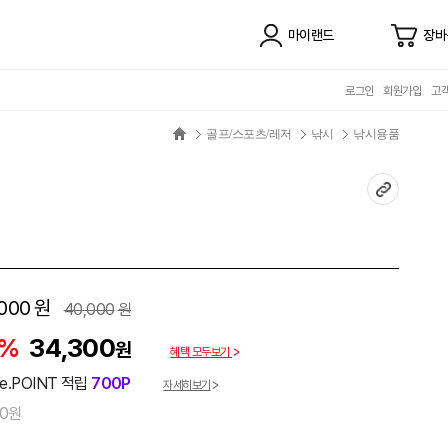
마이랜드
장바
로그인
회원가입
고
골프/스포츠/레저
낚시
낚시용품
000
원
40,000
원
4%
34,300
원
혜택 모두보기
e.POINT 적립
700P
자세히보기
00원