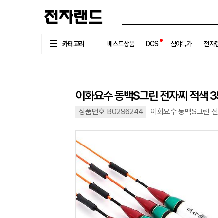
카테고리
베스트상품
DCS
심야특가
전자랜
이화요수 동백S그린 전자찌 적색 35
상품번호 B0296244
이화요수 동백S그린 전