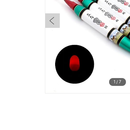
1
/
7