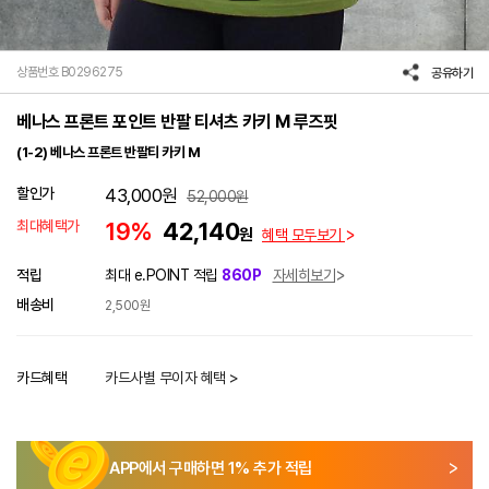
상품번호 B0296275
공유하기
베나스 프론트 포인트 반팔 티셔츠 카키 M 루즈핏
(1-2) 베나스 프론트 반팔티 카키 M
할인가
43,000
원
52,000
원
최대혜택가
19%
42,140
원
혜택 모두보기
적립
최대 e.POINT 적립
860P
자세히보기
배송비
2,500원
카드혜택
카드사별 무이자 혜택 >
APP에서 구매하면
1
% 추가 적립