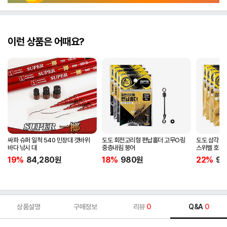
이런 상품은 어때요?
싸파 슈퍼 일척 540 민장대 갯바위
도도 회전고리형 편납홀더 고무O링
도도 삼각회
바다 낚시 대
중층내림 붕어
스위벨 호래
19%
84,280
원
18%
980
원
22%
98
상품설명
구매정보
리뷰
0
Q&A
0