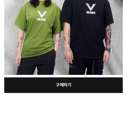
구매하기
[필수] 단품
장
총 상품 금액
43,000
원
바
바