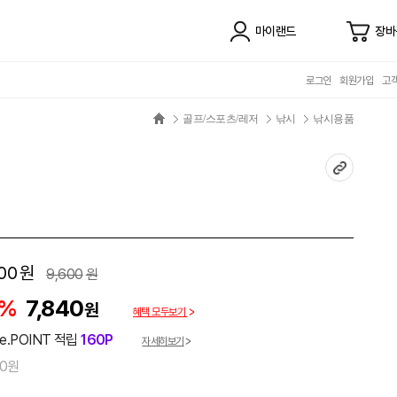
마이랜드
장바
로그인
회원가입
고
골프/스포츠/레저
낚시
낚시용품
00
원
9,600
원
8%
7,840
원
혜택 모두보기
e.POINT 적립
160P
자세히보기
00원