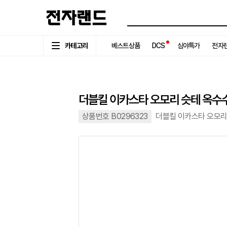
카테고리
베스트상품
DCS
심야특가
전자랜
더블킬 이카스타 오모리 슷테 옥수수 
상품번호 B0296323
더블킬 이카스타 오모리 