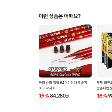
이런 상품은 어때요?
싸파 슈퍼 일척 540 민장대 갯바위
도도 회전
바다 낚시 대
중층내림 
19%
84,280
18%
9
원