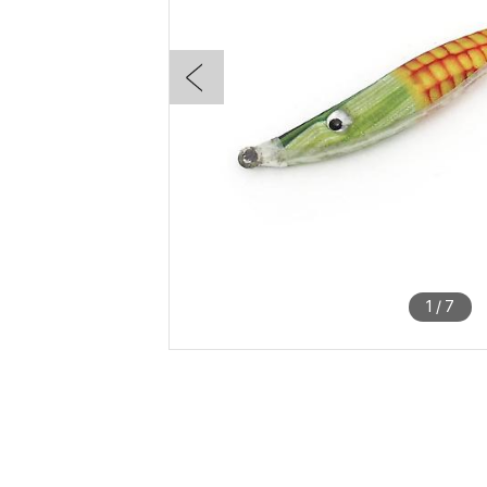
1
/
7