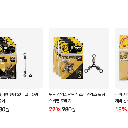
고리형 편납홀더 고무O링
도도 삼각회전도래 스테인레스 롤링
싸파 저
붕어
스위벨 호래기
채비 감
80
22%
980
18%
원
원