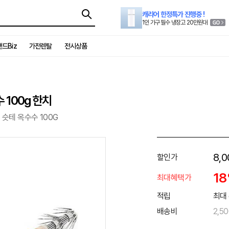
캐리어 한정특가 진행중 !
1인 가구 필수 냉장고 20만원대
드Biz
가전렌탈
전시상품
100g 한치
슷테 옥수수 100G
8,0
할인가
1
최대혜택가
적립
최대 
배송비
2,5