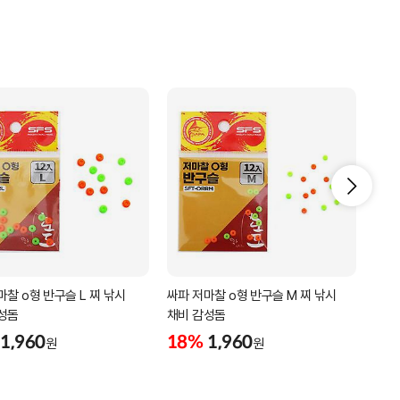
마찰 o형 반구슬 L 찌 낚시
싸파 저마찰 o형 반구슬 M 찌 낚시
싸파 
성돔
채비 감성돔
감성
1,960
18%
1,960
18
원
원