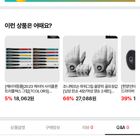
이런 상품은 어때요?
[캐비어정품]2023 캐비어 사이클론
조니헤르슨 파워그립 올양피 골프장갑
[한양인터내셔
트리플렉스 그립[7COLORS]
[남성 왼손 4장/여성 양손 2세트]
드라이버 헤
[라운드][39g/42g/46g/50g]
[화이트][케이스포함]
[HD-302]
5%
18,062
원
66%
27,088
원
39%
15
[R/S 토크]
상품설명
구매정보
리뷰
0
Q&A
0