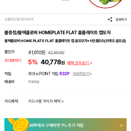
상품번호 B0300844
공유하기
볼증정/블랙클로버 HOMEPLATE FLAT 홈플레이트 캡모자
블랙클로버 HOME PLATE FLAT 홈플레이트 캡 골프모자+사은품DD(트레오 골프공)
할인가
41,610
원
42,900
원
최대혜택가
5%
40,778
원
혜택 모두보기
적립
최대 e.POINT 적립
832P
자세히보기
배송비
무료배송
카드혜택
카드사별 무이자 혜택 >
APP에서 구매하면
1
% 추가 적립