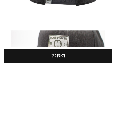
구매하기
[필수] 선택
장
총 상품 금액
41,610
원
바
바
구
로
니
구