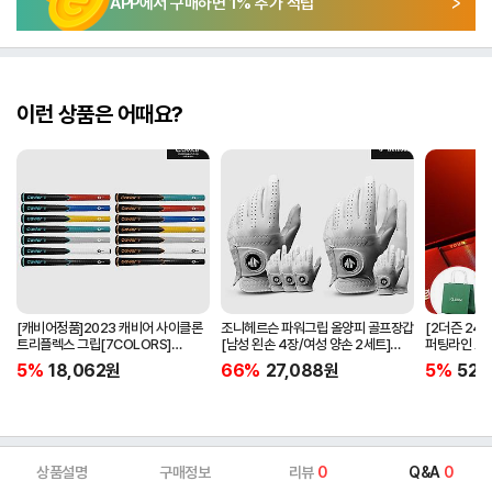
APP에서 구매하면
1
% 추가 적립
이런 상품은 어때요?
[캐비어정품]2023 캐비어 사이클론
조니헤르슨 파워그립 올양피 골프장갑
[2더즌 24구
트리플렉스 그립[7COLORS]
[남성 왼손 4장/여성 양손 2세트]
퍼팅라인 고
[라운드][39g/42g/46g/50g]
[화이트][케이스포함]
골프공 
5%
18,062
원
66%
27,088
원
5%
52,
[R/S 토크]
상품설명
구매정보
리뷰
0
Q&A
0