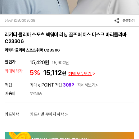
상품번호 B0302638
공유하기
리카타 클리마 스포츠 넥워머 러닝 골프 페이스 마스크 바라클라바
C23306
리카타 클리마 스포츠 워머 C23306
할인가
15,420
원
15,900
원
최대혜택가
5%
15,112
원
혜택 모두보기
적립
최대 e.POINT 적립
308P
자세히보기
배송비
무료배송
카드혜택
카드사별 무이자 혜택 >