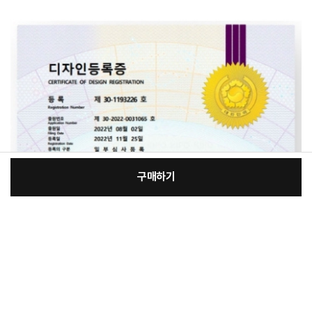
구매하기
[필수] 선택
장
총 상품 금액
15,420
원
바
바
구
로